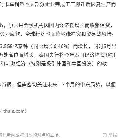
时卡车销量也因部分企业完成工厂搬迁后恢复生产而
1%，原因是金融机构因国内经济低增长而收紧信贷，
购买力疲软，全球经济也面临地缘冲突和贸易战风险。
,558亿泰铢（同比增长6.46%）而增长，同时5月出
价仍处高位而增长，泰国央行将今年泰国经济增长预期
支出和刺激经济（特别是吸引外国和本国投资）的政
150万辆，但需密切关注未来1-2个月的中东局势，以便
ais.com）
腾讯新闻或腾讯网的观点和立场。
举报