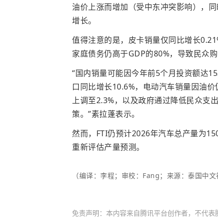
油价上涨而增加（受中东冲突影响），同
增长。
值得注意的是，皮卡销量仅同比增长0.2
家庭债务仍高于GDP的80%，导致民众
“国内销量可能因今年前5个月投资额达153
口同比增长10.6%，电动汽车销量因油
上调至2.3%，以及政府通过降低民众
策。”素拉蓬表示。
然而，FTI仍预计2026年汽车总产量为
重新评估产量预测。
（编译：李程；审校：Fang；来源：泰国中文社th
免责声明：本内容来自腾讯平台创作者，不代表