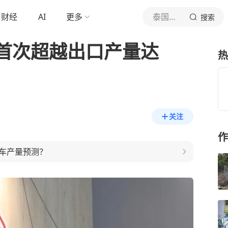
财经
AI
更多
泰国中文社
搜索
首次超越出口产量达
热
关注
作
车产量预测？