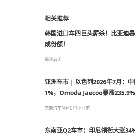
相关推荐
韩国进口车四巨头厮杀！比亚迪暴
成份额！
郑谊
前天
亚洲车市 | 以色列2026年7月：中
1%，Omoda Jaecoo暴涨235.9%
芝能汽车
3评论
13小时前
东南亚Q2车市：印尼领衔大涨34