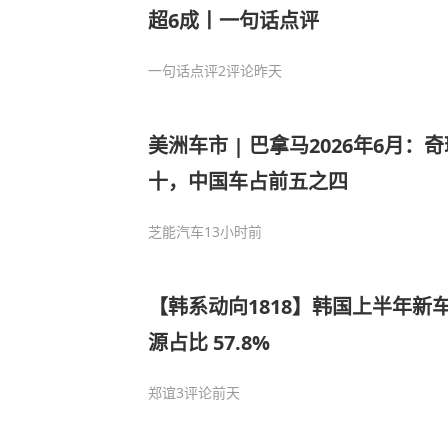
超6成丨一句话点评
一句话点评
2评论
昨天
美洲车市 | 巴拿马2026年6月：
十，中国车占前五之四
芝能汽车
13小时前
【韩系动向1818】韩国上半年新
源占比 57.8%
郑谊
3评论
前天