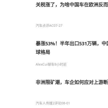
关税涨了，为啥中国车在欧洲反而
汽车点评AC
07-27
暴涨53%！半年出口531万辆，
球格局
AlexCui聊车
8小时前
非洲限矿潮，车企如何应对上游断
汽车人传媒
2评论
08-01