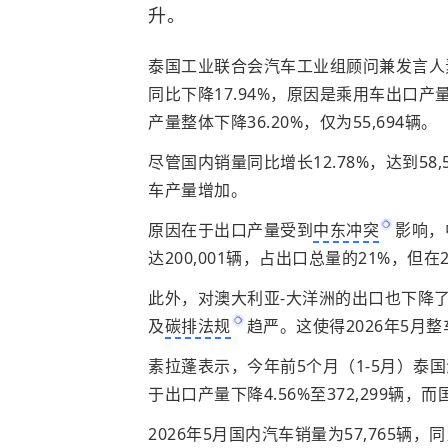
升。
泰国工业联合会汽车工业组顾问兼发言人素拉
同比下降17.94%，原因是乘用车出口产量
产量整体下降36.20%，仅为55,694辆。
尽管国内销量同比增长12.78%，达到5
车产量增加。
原因在于出口产量受到
中东冲突
影响，
达200,001辆，占出口总量的21%，但在2
此外，对澳大利亚-大洋洲的出口也下降了
及
碳排法规
趋严。这使得2026年5月整车
素拉蓬表示，今年前5个月（1-5月）泰国汽
于出口产量下降4.56%至372,299辆，而
2026年5月国内汽车销量为57,765辆，