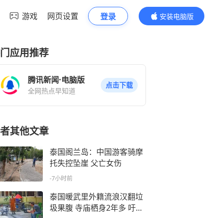
游戏
网页设置
登录
安装电脑版
内容更精彩
门应用推荐
腾讯新闻·电脑版
点击下载
全网热点早知道
者其他文章
泰国阁兰岛：中国游客骑摩
托失控坠崖 父亡女伤
-7小时前
泰国暖武里外籍流浪汉翻垃
圾果腹 寺庙栖身2年多 吁求