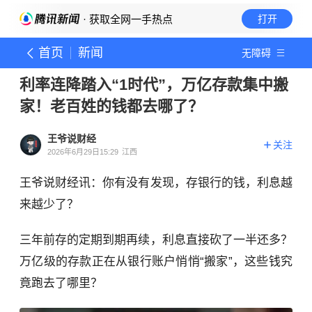
· 获取全网一手热点
打开
首页
新闻
无障碍
利率连降踏入“1时代”，万亿存款集中搬
家！老百姓的钱都去哪了？
王爷说财经
关注
2026年6月29日15:29
江西
王爷说财经讯：你有没有发现，存银行的钱，利息越
来越少了？
三年前存的定期到期再续，利息直接砍了一半还多？
万亿级的存款正在从银行账户悄悄“搬家”，这些钱究
竟跑去了哪里？