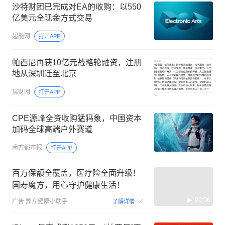
沙特财团已完成对EA的收购：以550
亿美元全现金方式交易
超能网
打开APP
帕西尼再获10亿元战略轮融资，注册
地从深圳迁至北京
瑞财网
打开APP
CPE源峰全资收购猛犸象，中国资本
加码全球高端户外赛道
南方都市报
打开APP
百万保额全覆盖，医疗险全面升级！
国寿魔方，用心守护健康生活！
00:06
广告
鼎立健康小助手
了解详情