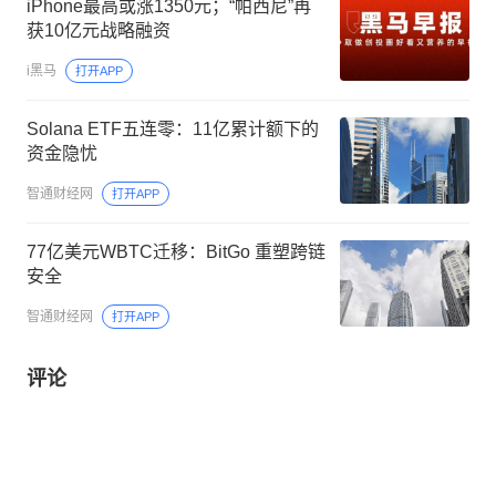
iPhone最高或涨1350元；“帕西尼”再
获10亿元战略融资
i黑马
打开APP
Solana ETF五连零：11亿累计额下的
资金隐忧
智通财经网
打开APP
77亿美元WBTC迁移：BitGo 重塑跨链
安全
智通财经网
打开APP
评论