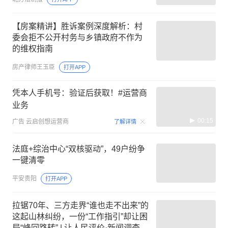
【房案精讲】胜诉案例深度解析：村
委会拒不公开村务与乡镇政府不作为
的维权指南
房产律师王玉臣
打开APP
凭本人手机号：验证后获取！#运营商
业务
00:15
广告
云启创想运营商
了解详情
法庭+综治中心“双核驱动”，49户纷争
一键清零
平安贵阳
打开APP
拉锯70年、三方走界“谁也走不出来”的
这起山林纠纷，一份“工作指引”却让困
局“峰回路转” | 让人民评价·新闻调查