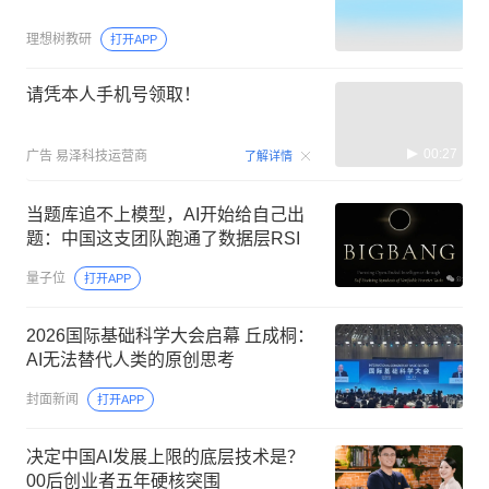
理想树教研
打开APP
请凭本人手机号领取！
00:27
广告
易泽科技运营商
了解详情
当题库追不上模型，AI开始给自己出
题：中国这支团队跑通了数据层RSI
量子位
打开APP
2026国际基础科学大会启幕 丘成桐：
AI无法替代人类的原创思考
封面新闻
打开APP
决定中国AI发展上限的底层技术是？
00后创业者五年硬核突围