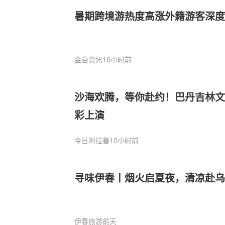
暑期跨境游热度高涨外籍游客深度
金台资讯
16小时前
沙海欢腾，等你赴约！巴丹吉林文
彩上演
今日阿拉善
10小时前
寻味伊春丨烟火启夏夜，清凉赴乌
伊春旅游
前天