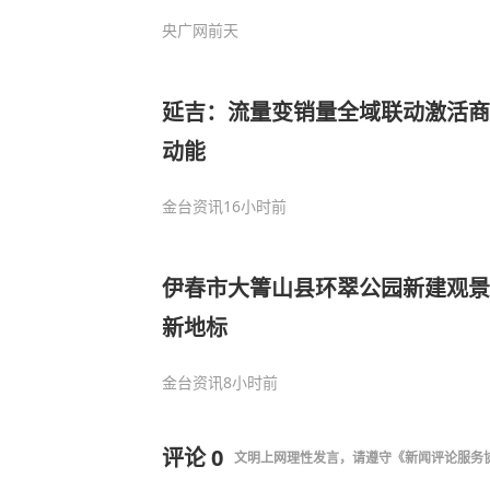
央广网
前天
延吉：流量变销量全域联动激活商
动能
金台资讯
16小时前
伊春市大箐山县环翠公园新建观景
新地标
金台资讯
8小时前
评论
0
文明上网理性发言，请遵守
《新闻评论服务