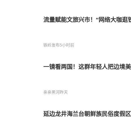
流量赋能文旅兴市！“网络大咖逛
铁岭发布
5小时前
一镜看两国！这群年轻人把边境美
亲亲黑河
昨天
延边龙井海兰台朝鲜族民俗度假区