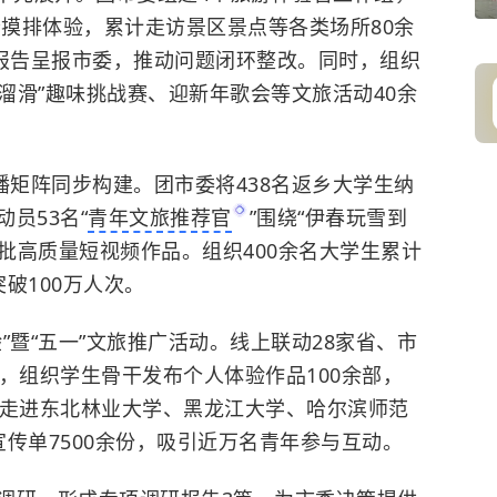
轮摸排体验，累计走访景区景点等各类场所80余
题报告呈报市委，推动问题闭环整改。同时，组织
出溜滑”趣味挑战赛、迎新年歌会等文旅活动40余
播矩阵同步构建。团市委将438名返乡大学生纳
员53名“
青年文旅推荐官
”围绕“伊春玩雪到
一批高质量短视频作品。组织400余名大学生累计
破100万人次。
”暨“五一”文旅推广活动。线上联动28家省、市
，组织学生骨干发布个人体验作品100余部，
下走进
东北林业大学
、
黑龙江大学
、
哈尔滨师范
传单7500余份，吸引近万名青年参与互动。