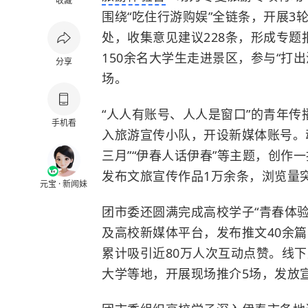
收藏
围绕“吃住行游购娱”全链条，开展3
处，收集意见建议228条，形成专
150余名大学生走进景区，参与“打
分享
场。
“人人有账号、人人是窗口”的青年传
手机看
入旅游宣传小队，开设新媒体账号。动
三月”“伊春人话伊春”等主题，创作
发布文旅宣传作品1万余条，浏览量突
元宝 · 新闻妹
团市委还圆满完成高校学子“青春体验
及高校新媒体平台，发布推文40余篇
累计吸引近80万人次互动点赞。线
大学
等地，开展现场推介5场，发放宣