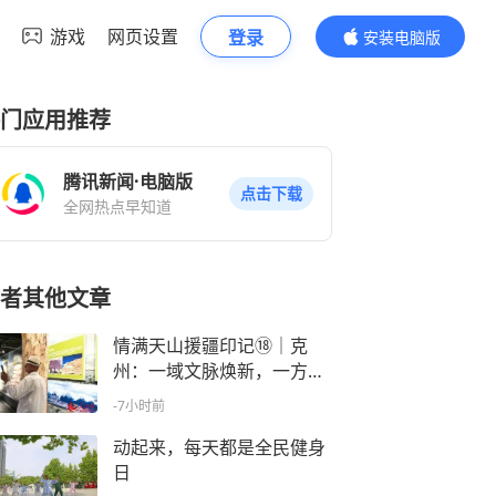
游戏
网页设置
登录
安装电脑版
内容更精彩
门应用推荐
腾讯新闻·电脑版
点击下载
全网热点早知道
者其他文章
情满天山援疆印记⑱｜克
州：一域文脉焕新，一方精
神传承
-7小时前
动起来，每天都是全民健身
日