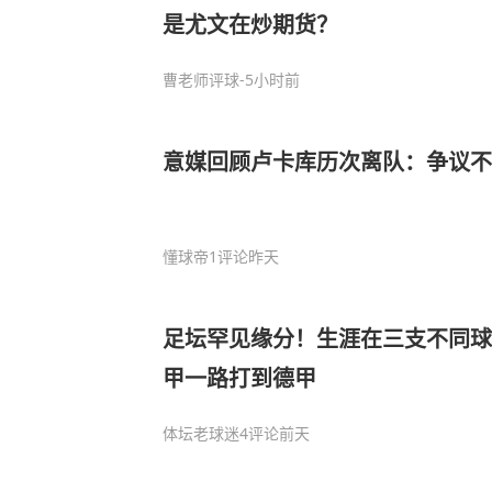
是尤文在炒期货？
曹老师评球
-5小时前
意媒回顾卢卡库历次离队：争议不
懂球帝
1评论
昨天
足坛罕见缘分！生涯在三支不同球
甲一路打到德甲
体坛老球迷
4评论
前天