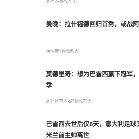
念洲
24评论
前天
曼晚：拉什福德回归首秀，或战
懂球帝
1评论
昨天
莫德里奇：想为巴雷西赢下冠军，
季
虎扑体育内容
3评论
前天
巴雷西去世后仅6天，意大利足球
米兰前主帅离世