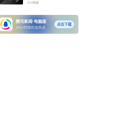
募捐活动
-7小时前
腾讯新闻·电脑版
点击下载
24小时陪你追热点