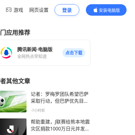
游戏
网页设置
登录
安装电脑版
内容更精彩
门应用推荐
腾讯新闻·电脑版
点击下载
全网热点早知道
者其他文章
记者：罗梅罗团队希望巴萨
采取行动，但巴萨优先目标
是罗德里
-7小时前
帮助重建，J联赛给熊本地震
灾区捐款1000万日元并发起