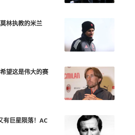
阿莫林执教的米兰
希望这是伟大的赛
又有巨星陨落！AC