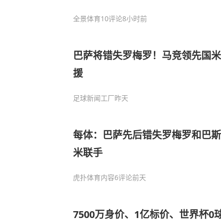
全景体育
10评论
8小时前
巴萨将错失罗梅罗！马竞领先国米
援
足球新闻工厂
昨天
每体：巴萨先后错失罗梅罗和巴斯
米联手
虎扑体育内容
6评论
前天
7500万身价、1亿标价、世界杯