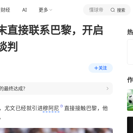
财经
AI
更多
懂球帝
搜索
末直接联系巴黎，开启
热
谈判
关注
作
的最终达成？
，尤文已经就引进
穆阿尼
直接接触巴黎，他
。