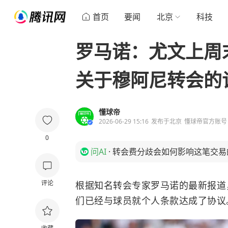
首页
要闻
北京
科技
罗马诺：尤文上周
关于穆阿尼转会的
懂球帝
2026-06-29 15:16
发布于
北京
懂球帝官方账号
0
问AI
·
转会费分歧会如何影响这笔交易
评论
根据知名转会专家罗马诺的最新报道
们已经与球员就个人条款达成了协议