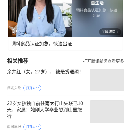
了解详情
调料食品认证加急，快速出证
相关推荐
打开腾讯新闻查看更多
余井红（女，27岁）， 被悬赏通缉！
湖北头条
打开APP
22岁女孩独自前往南太行山失联已10
天，家属：她刚大学毕业想到山里旅
行
南国早报
打开APP