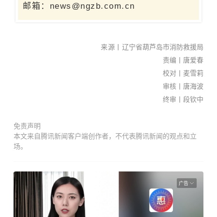
邮箱：news@ngzb.com.cn
来源丨
辽宁省葫芦岛市消防救援局
责编丨唐爱春
校对丨麦雪莉
审核丨唐海波
终审丨段钦中
免责声明
本文来自腾讯新闻客户端创作者，不代表腾讯新闻的观点和立
场。
广告