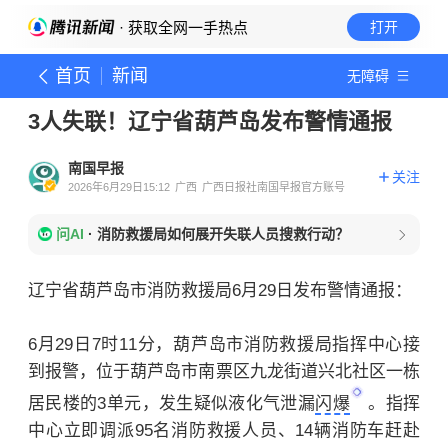
· 获取全网一手热点
打开
首页
新闻
无障碍
3人失联！辽宁省葫芦岛发布警情通报
南国早报
关注
2026年6月29日15:12
广西
广西日报社南国早报官方账号
问AI
·
消防救援局如何展开失联人员搜救行动？
辽宁省葫芦岛市消防救援局6月29日发布警情通报：
6月29日7时11分，葫芦岛市消防救援局指挥中心接
到报警，位于葫芦岛市南票区九龙街道兴北社区一栋
居民楼的3单元，发生疑似液化气泄漏
闪爆
。指挥
中心立即调派95名消防救援人员、14辆消防车赶赴