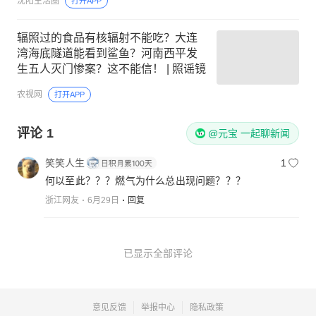
沈阳生活圈
打开APP
辐照过的食品有核辐射不能吃？大连
湾海底隧道能看到鲨鱼？河南西平发
生五人灭门惨案？这不能信！ | 照谣镜
农视网
打开APP
评论
1
@元宝 一起聊新闻
笑笑人生
1
何以至此？？？燃气为什么总出现问题？？？
浙江网友
6月29日
回复
已显示全部评论
意见反馈
举报中心
隐私政策