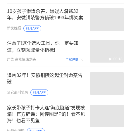
10岁孩子惨遭杀害，嫌疑人潜逃32
年，安徽铜陵警方侦破1993年绑架案
新民晚报
打开APP
注意了!这个选股工具，你一定要知
道，立刻领取量化指标!
00:18
广告
高能情绪龙头
了解详情
追凶32年！安徽铜陵这起尘封命案告
破
公安部刑侦局
打开APP
家长带孩子打卡大连“海底隧道”发现被
骗！官方辟谣：网传图是P的！看不见
海！也看不见鱼！