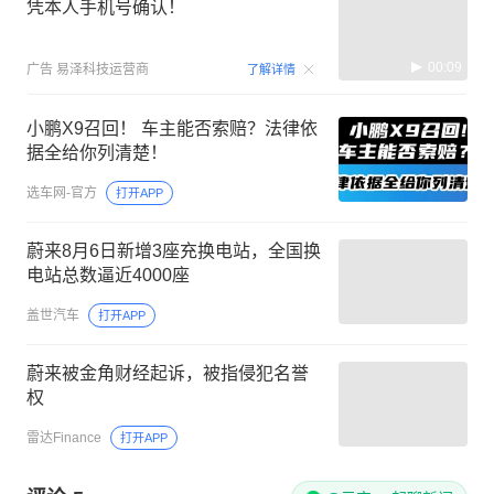
凭本人手机号确认！
00:09
广告
易泽科技运营商
了解详情
小鹏X9召回！ 车主能否索赔？法律依
据全给你列清楚！
选车网-官方
打开APP
蔚来8月6日新增3座充换电站，全国换
电站总数逼近4000座
盖世汽车
打开APP
蔚来被金角财经起诉，被指侵犯名誉
权
雷达Finance
打开APP