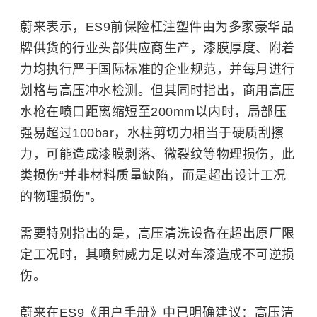
蔚来表示，ES9前保险杠注塑件由为多家豪华品
牌供货的行业头部供应商生产，漆膜厚度、附着
力均执行严于国际标准的企业规范，并每月进行
划格与高压冲水检测。但其同时指出，商用高压
水枪在喷口距离缩短至200mm以内时，局部压
强易超过100bar，水柱剪切力相当于硬质刮擦
力，可能造成漆膜剥落、微裂纹等物理损伤，此
类损伤“并非材料质量缺陷，而是超出设计工况
的物理损伤”。
需要特别指出的是，高压清洗设备在超出原厂限
定工况时，其喷射威力足以对车漆造成不可逆损
伤。
蔚来在ES9《用户手册》中已明确建议：高压清