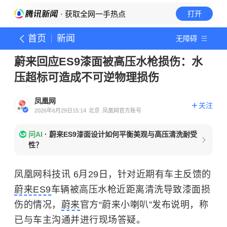
· 获取全网一手热点
打开
首页
新闻
无障碍
蔚来回应ES9漆面被高压水枪损伤：水
压超标可造成不可逆物理损伤
凤凰网
关注
2026年6月29日15:14
北京
凤凰网官方账号
问AI
·
蔚来ES9漆面设计如何平衡美观与高压清洗耐受
性？
凤凰网科技讯 6月29日，针对近期有车主反馈的
蔚来ES9
车辆被高压水枪近距离清洗导致漆面损
伤的情况，
蔚来
官方“蔚来小喇叭”发布说明，称
已与车主沟通并进行现场答疑。