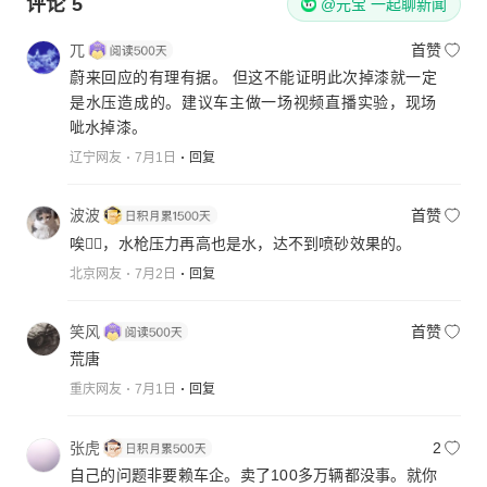
评论
5
@元宝 一起聊新闻
兀
首赞
蔚来回应的有理有据。 但这不能证明此次掉漆就一定
是水压造成的。建议车主做一场视频直播实验，现场
呲水掉漆。
辽宁网友
7月1日
回复
波波
首赞
唉😮‍💨，水枪压力再高也是水，达不到喷砂效果的。
北京网友
7月2日
回复
笑风
首赞
荒唐
重庆网友
7月1日
回复
张虎
2
自己的问题非要赖车企。卖了100多万辆都没事。就你