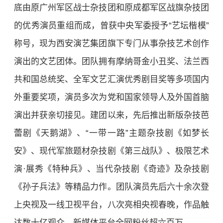
底由原广州军区战士杂技团和原成都军区战旗杂技团
的优秀演员重组而成，曾获中央军委授予“艺坛楷模”
称号，现为西安演艺集团旗下专门从事杂技艺术创作
演出的文艺团体。团队拥有摩纳哥金小丑奖、法兰西
共和国总统奖、全军文艺汇演优秀剧目奖等多项国内
外重要奖项，演员多次为党和国家领导人及外国首脑
演出并获亲切接见。建团以来，先后推出新版杂技芭
蕾剧《天鹅湖》、“一带一路”主题杂技剧《如梦长
安》、现代军旅题材杂技剧《第三战队》、极限艺术
演·展秀《特种兵》、当代杂技剧《奇迹》及杂技剧
《孙子兵法》等精品力作。团队演员先后六十余次登
上央视及一线卫视平台，八次亮相央视春晚，作品触
达数十亿观众，新媒体平台全网粉丝超六百万。