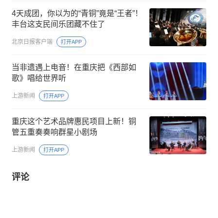
4天成团，你以为的“青铜”竟是“王者”！
丰台这支民间乐团藏不住了
北京日报客户端
打开APP
当非遗遇上电音！在重庆把《西部如
歌》唱给世界听
上游新闻
打开APP
重庆这个艺术品牌惠民项目上新！铜
管五重奏奏响群星小剧场
上游新闻
打开APP
评论