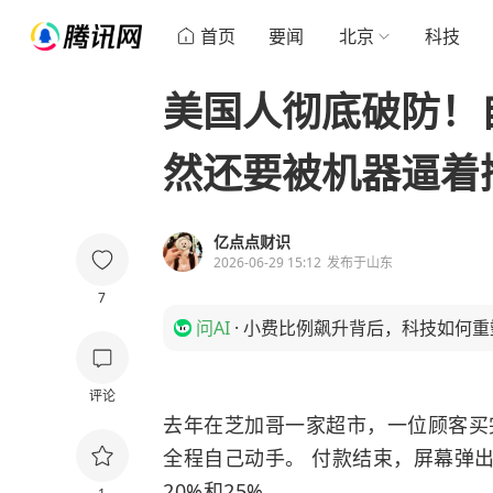
首页
要闻
北京
科技
美国人彻底破防！
然还要被机器逼着
亿点点财识
2026-06-29 15:12
发布于
山东
7
问AI
·
小费比例飙升背后，科技如何重
评论
去年在芝加哥一家超市，一位顾客买
全程自己动手。 付款结束，屏幕弹出
20%和25%。