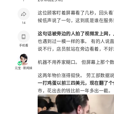
1
这位顾客盯着屏幕看了几秒，回头看
候低声说了一句，这到底是谁在服务
14
这句话被旁边的人拍了视频发上网，
也遇到过一模一样的事。 有的人说直
手机看
说不行，店员就站在旁边看着，不好
机器不用养家糊口。 但屏幕上那个
元宝 · 新闻妹
这两年物价涨得挺快。 劳工部数据
一打鸡蛋以前三四美元，现在翻了
市，花出去的钱比前一年多出一截。