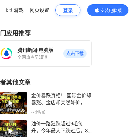
游戏
网页设置
登录
安装电脑版
内容更精彩
门应用推荐
腾讯新闻·电脑版
点击下载
全网热点早知道
者其他文章
金价暴跌真相！ 国际金价却
暴涨、金店却突然降价，现
在能抄底吗？
03:35
-7小时前
油价一路狂跌超过9毛每
升，今年最大下跌过后，8