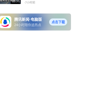
月14日或再度下调
03:35
-7小时前
腾讯新闻·电脑版
点击下载
24小时陪你追热点