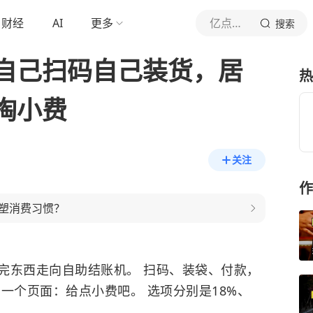
财经
AI
更多
亿点点财识
搜索
自己扫码自己装货，居
热
掏小费
关注
作
塑消费习惯？
完东西走向自助结账机。 扫码、装袋、付款，
一个页面：给点小费吧。 选项分别是18%、