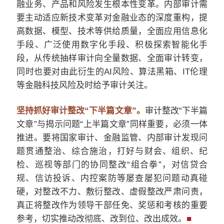
融业务、产品和风险发生根本性变革。内部审计需
要主动适应新技术变革对金融业态的深度重构，提
高数据、模型、技术等供给质量，全面应用信息化
手段、广泛使用数字化手段、积极探索智能化手
段，从传统抽样审计向全量数据、全面审计转变，
同时也要对由此衍生的AI风险、算法黑箱、IT伦理
等金融科技风险及时给予审计关注。
坚持抓好审计整改“下半篇文章”。
审计整改“下半篇
文章”与揭示问题“上半篇文章”同样重要，必须一体
推进。要将国家审计、金融监管、内部审计发现问
题贯通整治、综合施治，打好与财会、组织、纪
检、巡视等部门的协同整改“组合拳”，对信贷合
规、信访投诉、内控案防等屡查屡犯问题动真碰
硬，对整改不力、敷衍整改、虚假整改严肃问责，
真正将整改作为领导干部任免、奖惩和考核的重要
参考，切实推动改彻底、改到位、改出成效。
■