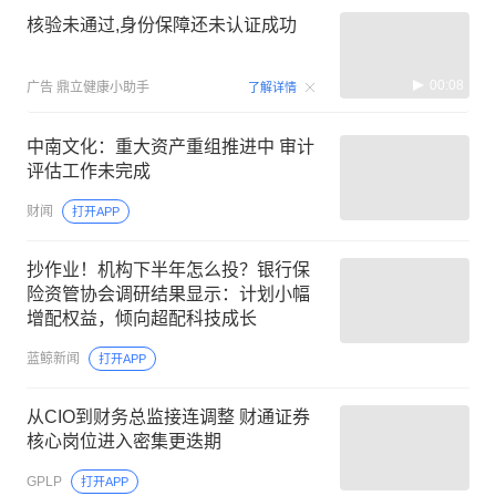
核验未通过,身份保障还未认证成功
00:08
广告
鼎立健康小助手
了解详情
中南文化：重大资产重组推进中 审计
评估工作未完成
财闻
打开APP
抄作业！机构下半年怎么投？银行保
险资管协会调研结果显示：计划小幅
增配权益，倾向超配科技成长
蓝鲸新闻
打开APP
从CIO到财务总监接连调整 财通证券
核心岗位进入密集更迭期
GPLP
打开APP