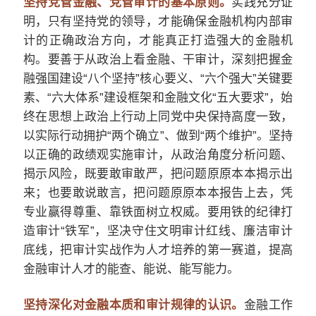
坚持党管金融、党管审计的基本原则。
实践充分证
明，只有坚持党的领导，才能确保金融机构内部审
计的正确政治方向，才能真正打造强大的金融机
构。要善于从政治上看金融、干审计，深刻把握金
融强国建设“八个坚持”核心要义、“六个强大”关键要
素、“六大体系”建设框架和金融文化“五大要求”，始
终在思想上政治上行动上同党中央保持高度一致，
以实际行动拥护“两个确立”、做到“两个维护”。坚持
以正确的政绩观实施审计，从政治角度分析问题、
揭示风险，既要敢审敢严，把问题原原本本揭示出
来；也要敢说敢言，把问题原原本本报告上去，凭
专业赢得尊重、靠铁面树立权威。要用铁的纪律打
造审计“铁军”，坚决守住文明审计红线、廉洁审计
底线，把审计实战作为人才培养的第一赛道，提高
金融审计人才的能查、能说、能写能力。
坚持深化对金融本质和审计规律的认识。
金融工作