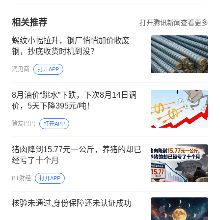
相关推荐
打开腾讯新闻查看更多
螺纹小幅拉升，钢厂悄悄加价收废
钢，抄底收货时机到没？
洞见商
打开APP
8月油价“跳水”下跌，下次8月14日调
价，5天下降395元/吨！
猪友巴巴
打开APP
猪肉降到15.77元一公斤，养猪的却已
经亏了十个月
BT财经
打开APP
核验未通过,身份保障还未认证成功