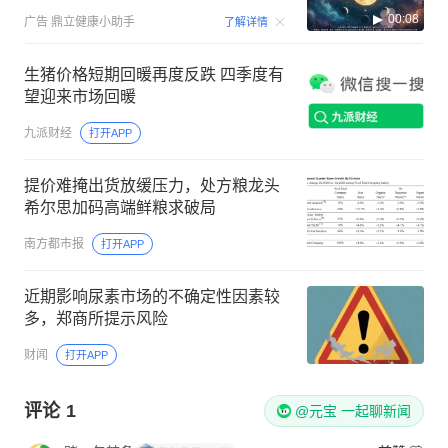
00:08
广告
鼎立健康小助手
了解详情
生猪价格短期回暖再度反跌 四季度有
望迎来市场回暖
九派财经
打开APP
提价难掩出货放缓压力，处方粮龙头
希尔思加码高端鲜粮求破局
南方都市报
打开APP
近期影响尿素市场的不确定性因素较
多，郑商所提示风险
财闻
打开APP
评论
1
@元宝 一起聊新闻