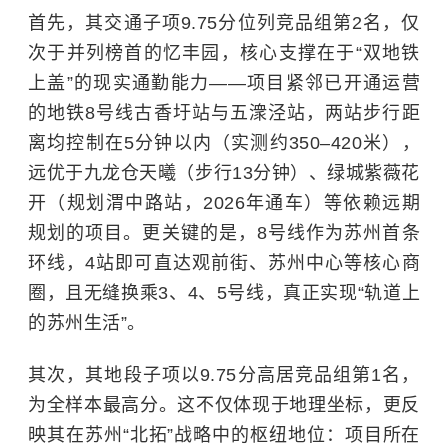
首先，其交通子项9.75分位列竞品组第2名，仅
次于并列榜首的忆丰园，核心支撑在于“双地铁
上盖”的现实通勤能力——项目紧邻已开通运营
的地铁8号线古香圩站与五潨泾站，两站步行距
离均控制在5分钟以内（实测约350–420米），
远优于九龙仓天曦（步行13分钟）、绿城紫薇花
开（规划渭中路站，2026年通车）等依赖远期
规划的项目。更关键的是，8号线作为苏州首条
环线，4站即可直达观前街、苏州中心等核心商
圈，且无缝换乘3、4、5号线，真正实现“轨道上
的苏州生活”。
其次，其地段子项以9.75分高居竞品组第1名，
为全样本最高分。这不仅体现于地理坐标，更反
映其在苏州“北拓”战略中的枢纽地位：项目所在