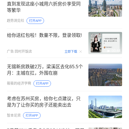
直到发现这座小城用六折房价享受同
等繁华
趋势洞见社
打开APP
给你送红包啦！数量不限，登录领取!
00:44
广告
回村开饭店
立即下载
无锡新房跌破2万，梁溪区去化65.5个
月：主城在扛，外围在崩
筱筱的经济学啊
打开APP
考虑在苏州买房，给你七点建议，只
是为了让你买的房子还能卖出去
智本论资
打开APP