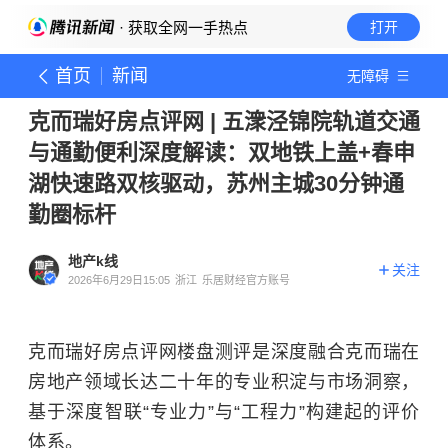
· 获取全网一手热点
打开
首页
新闻
无障碍
克而瑞好房点评网 | 五潨泾锦院轨道交通
与通勤便利深度解读：双地铁上盖+春申
湖快速路双核驱动，苏州主城30分钟通
勤圈标杆
地产k线
关注
2026年6月29日15:05
浙江
乐居财经官方账号
克而瑞好房点评网楼盘测评是深度融合克而瑞在
房地产领域长达二十年的专业积淀与市场洞察，
基于深度智联“专业力”与“工程力”构建起的评价
体系。