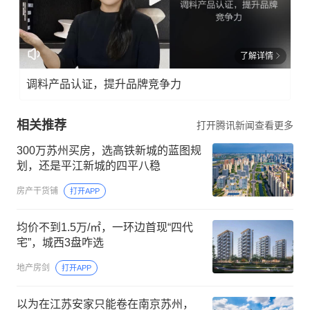
了解详情
调料产品认证，提升品牌竞争力
相关推荐
打开腾讯新闻查看更多
300万苏州买房，选高铁新城的蓝图规
划，还是平江新城的四平八稳
房产干货铺
打开APP
均价不到1.5万/㎡，一环边首现“四代
宅”，城西3盘咋选
地产房剑
打开APP
以为在江苏安家只能卷在南京苏州，