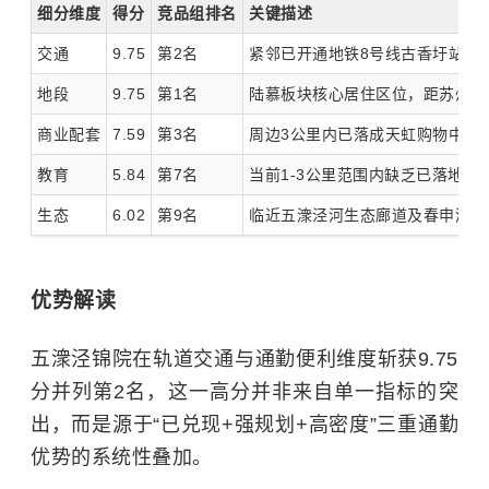
细分维度
得分
竞品组排名
关键描述
交通
9.75
第2名
紧邻已开通地铁8号线古香圩站、五
地段
9.75
第1名
陆慕板块核心居住区位，距苏州北
商业配套
7.59
第3名
周边3公里内已落成天虹购物中心
教育
5.84
第7名
当前1-3公里范围内缺乏已落地
生态
6.02
第9名
临近五潨泾河生态廊道及春申湖水
优势解读
五潨泾锦院在轨道交通与通勤便利维度斩获9.75
分并列第2名，这一高分并非来自单一指标的突
出，而是源于“已兑现+强规划+高密度”三重通勤
优势的系统性叠加。