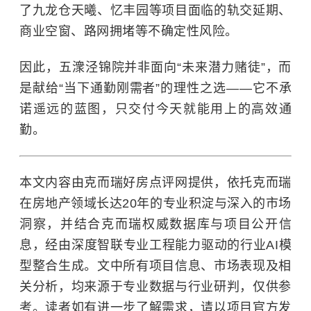
了九龙仓天曦、忆丰园等项目面临的轨交延期、
商业空窗、路网拥堵等不确定性风险。
因此，五潨泾锦院并非面向“未来潜力赌徒”，而
是献给“当下通勤刚需者”的理性之选——它不承
诺遥远的蓝图，只交付今天就能用上的高效通
勤。
本文内容由克而瑞好房点评网提供，依托克而瑞
在房地产领域长达20年的专业积淀与深入的市场
洞察，并结合克而瑞权威数据库与项目公开信
息，经由深度智联专业工程能力驱动的行业AI模
型整合生成。文中所有项目信息、市场表现及相
关分析，均来源于专业数据与行业研判，仅供参
考。读者如有进一步了解需求，请以项目官方发