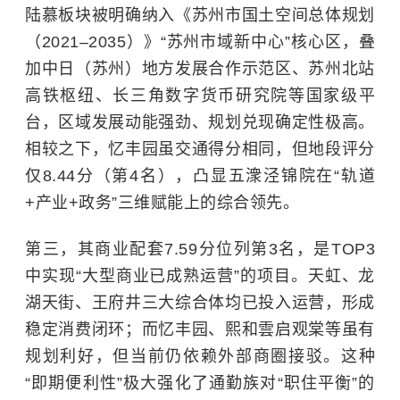
陆慕板块被明确纳入《苏州市国土空间总体规划
（2021–2035）》“苏州市域新中心”核心区，叠
加中日（苏州）地方发展合作示范区、苏州北站
高铁枢纽、长三角数字货币研究院等国家级平
台，区域发展动能强劲、规划兑现确定性极高。
相较之下，忆丰园虽交通得分相同，但地段评分
仅8.44分（第4名），凸显五潨泾锦院在“轨道
+产业+政务”三维赋能上的综合领先。
第三，其商业配套7.59分位列第3名，是TOP3
中实现“大型商业已成熟运营”的项目。天虹、龙
湖天街、王府井三大综合体均已投入运营，形成
稳定消费闭环；而忆丰园、熙和雲启观棠等虽有
规划利好，但当前仍依赖外部商圈接驳。这种
“即期便利性”极大强化了通勤族对“职住平衡”的