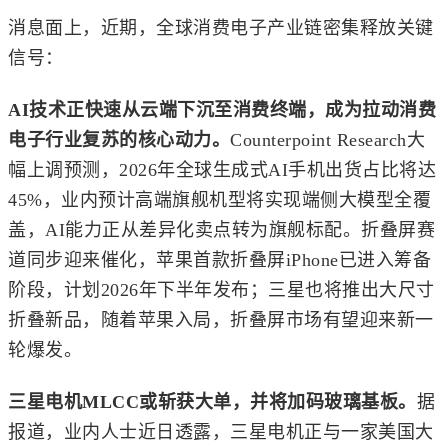
消息面上，近期，全球消费电子产业链密集释放关键
信号：
AI技术正快速从云端下沉至消费终端，成为拉动消费
电子行业复苏的核心动力。
Counterpoint Research大
幅上调预测，2026年全球生成式AI手机出货占比将达
45%，业内预计高端旗舰机型将实现端侧大模型全覆
盖，AI能力正从差异化卖点转为旗舰标配。折叠屏赛
道同步迎来催化，
苹果
首款折叠屏iPhone已进入筹备
阶段，计划2026年下半年发布；三星也将推出大尺寸
折叠新品，随着苹果入局，折叠屏市场有望迎来新一
轮爆发。
三星电机MLCC或斩获大单，并将加码玻璃基板。
据
报道，业内人士近日透露，三星电机正与一家美国大