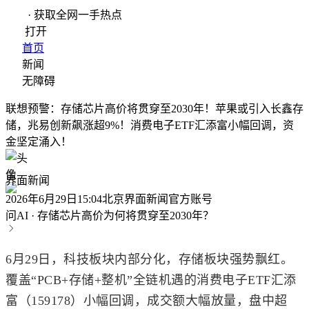
· 获取全网一手热点
打开
首页
新闻
无障碍
联想预警：存储芯片高价将贯穿至2030年！苹果或引入长鑫存
储，兆易创新飙涨超9%！消费电子ETF汇添富小幅回调，资
金坚定涌入！
界面新闻
2026年6月29日15:04
北京
界面新闻官方账号
问AI
·
存储芯片高价为何将贯穿至2030年？
6月29日，科技板块内部分化，存储板块强势飘红。
覆盖“PCB+存储+整机”全链机遇的消费电子ETF汇添
富（159178）小幅回调，成交额大幅放量，盘中超