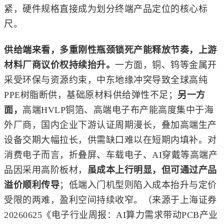
紧，硬件规格直接成为划分终端产品定位的核心标
尺。
供给端来看，多重刚性瓶颈锁死产能释放节奏，上游
材料厂商议价权持续抬升。
一方面，铜、钨等金属开
采受环保与资源约束，中东地缘冲突导致全球高纯
PPE树脂断供，基础原材料供给弹性不足；
另一方
面，
高端HVLP铜箔、高端电子布产能高度集中于海
外厂商，国内企业下游认证周期漫长，叠加高端生产
设备交期大幅拉长，供需缺口难以在短期内填补。对
消费电子而言，折叠屏、车载电子、AI穿戴等高端产
品因采用高阶板材，
虽成本上行明显，但可通过产品
溢价顺利传导
；低端入门机型则陷入成本抬升与定价
受限的两难，盈利空间持续收窄。（来源于上海证券
20260625《电子行业周报：AI算力需求带动PCB产业