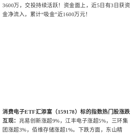
3600万，交投持续活跃！资金面上，近5日有3日获资
金净流入，累计“吸金”近1600万元！
消费电子ETF汇添富（159178）标的指数热门股涨跌
互现：
兆易创新
涨超9%，
江丰电子
涨超5%，
三环集
团
涨超3%，
佰维存储
涨超1%。下跌方面，
东山精