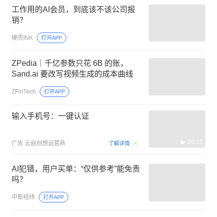
工作用的AI会员，到底该不该公司报
销？
硬壳INK
打开APP
ZPedia｜千亿参数只花 6B 的账，
Sand.ai 要改写视频生成的成本曲线
ZFinTech
打开APP
输入手机号：一键认证
00:15
广告
云启创想运营商
了解详情
AI犯错，用户买单：“仅供参考”能免责
吗？
中新经纬
打开APP