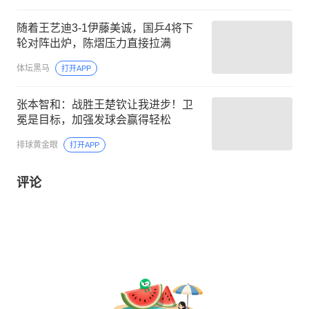
随着王艺迪3-1伊藤美诚，国乒4将下
轮对阵出炉，陈熠压力直接拉满
体坛黑马
打开APP
张本智和：战胜王楚钦让我进步！卫
冕是目标，加强发球会赢得轻松
排球黄金眼
打开APP
评论