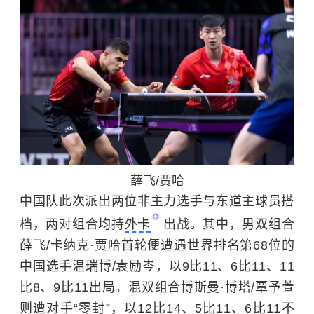
薛飞/贾哈
中国队此次派出两位非主力选手与东道主球员搭
档，两对组合均持
外卡
出战。其中，男双组合
薛飞
/
卡纳克·贾哈首轮便遭遇世界排名第
68
位的
中国选手温瑞博
/
袁励岑，以
9
比
11
、
6
比
11
、
11
比
8
、
9
比
11
出局。混双组合博斯曼
·
博塔
/
覃予萱
则遭对手“零封”，以
12
比
14
、
5
比
11
、
6
比
11
不