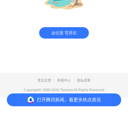
@元宝 写评论
意见反馈
举报中心
隐私政策
Copyright© 1998-
2026
Tencent.All Rights Reserved
打开
腾讯新闻，看更多热点资讯