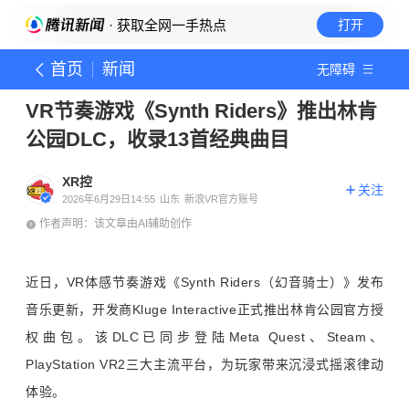
· 获取全网一手热点
打开
首页
新闻
无障碍
VR节奏游戏《Synth Riders》推出林肯
公园DLC，收录13首经典曲目
XR控
关注
2026年6月29日14:55
山东
新浪VR官方账号
作者声明：该文章由AI辅助创作
近日，VR体感节奏游戏《Synth Riders（幻音骑士）》发布
音乐更新，开发商Kluge Interactive正式推出林肯公园官方授
权曲包。该DLC已同步登陆Meta Quest、Steam、
PlayStation VR2三大主流平台，为玩家带来沉浸式摇滚律动
体验。