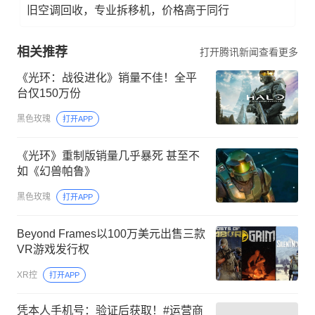
旧空调回收，专业拆移机，价格高于同行
相关推荐
打开腾讯新闻查看更多
《光环：战役进化》销量不佳！全平
台仅150万份
黑色玫瑰
打开APP
《光环》重制版销量几乎暴死 甚至不
如《幻兽帕鲁》
黑色玫瑰
打开APP
Beyond Frames以100万美元出售三款
VR游戏发行权
XR控
打开APP
凭本人手机号：验证后获取！#运营商