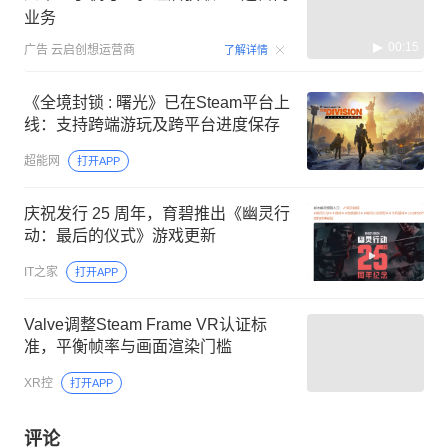
业务
00:15
广告
云启创想运营商
了解详情
《全境封锁 : 曙光》已在Steam平台上
线：支持跨端游玩及跨平台进度保存
超能网
打开APP
庆祝发行 25 周年，育碧推出《幽灵行
动：最后的仪式》游戏更新
IT之家
打开APP
Valve调整Steam Frame VR认证标
准，平衡帧率与画面渲染门槛
XR控
打开APP
评论