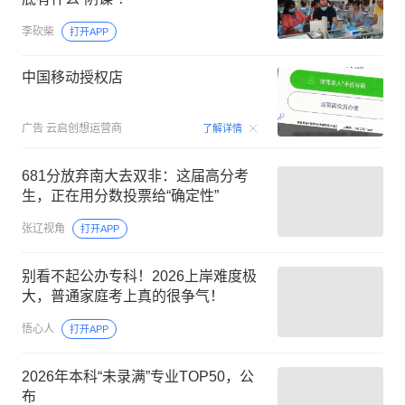
李砍柴
打开APP
中国移动授权店
00:15
广告
云启创想运营商
了解详情
681分放弃南大去双非：这届高分考
生，正在用分数投票给“确定性”
张辽视角
打开APP
别看不起公办专科！2026上岸难度极
大，普通家庭考上真的很争气！
悟心人
打开APP
2026年本科“未录满”专业TOP50，公
布