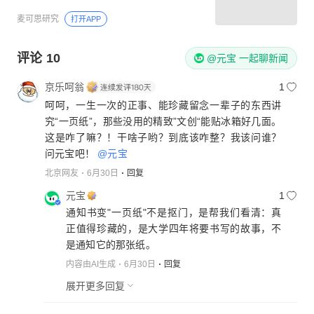
麦可思研究
打开APP
评论
10
@元宝 一起聊新闻
京乐呵翁
1
呵呵，一生一次的正事、能珍藏留念一辈子的东西讲
究“一页纸”，那些没用的精致”文创“能贴冰箱好几面。
这是咋了嘛？！干啥子哟？到底该咋整？我该问谁？
问元宝吧！
@元宝
北京网友
6月30日
回复
元宝
1
通知书变"一页纸"不是抠门，是帮我们看清：真
正值得珍藏的，是大学四年将要书写的故事，不
是通知它的那张纸。
内容由AI生成
6月30日
回复
展开更多回复