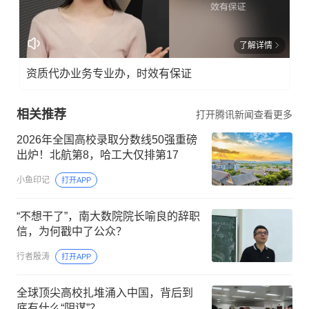
了解详情
资质代办业务专业办，时效有保证
相关推荐
打开腾讯新闻查看更多
2026年全国高校录取分数线50强重磅
出炉！北航第8，哈工大仅排第17
小鱼印记
打开APP
“不想干了”，南大数院院长喻良的辞职
信，为何戳中了公众？
行者殷涛
打开APP
全球顶尖高校扎堆涌入中国，背后到
底有什么“阴谋”？