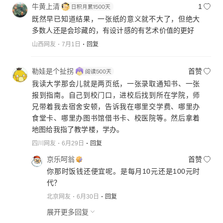
牛黄上清
1
既然早已知道结果，一张纸的意义就不大了，但绝大
多数人还是会珍藏的，有设计感的有艺术价值的更好
山西网友
7月1日
回复
勒娃是个扯拐
首赞
我读大学那会儿就是两页纸，一张录取通知书、一张
报到指南。自己到校门口，进校后找到所在学院，师
兄带着我去宿舍安顿，告诉我在哪里交学费、哪里办
食堂卡、哪里办图书馆借书卡、校医院等。然后拿着
地图给我指了教学楼，学办。
四川网友
6月29日
回复
京乐呵翁
首赞
你那时饭钱还便宜呢。是每月10元还是100元时
代？
北京网友
6月30日
回复
展开更多回复