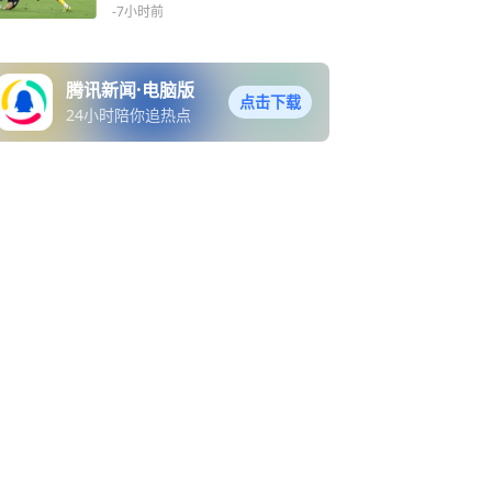
国U17男足胜勒沃库森U17
-7小时前
男足(2)
腾讯新闻·电脑版
点击下载
24小时陪你追热点