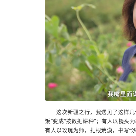
这次新疆之行，我遇见了这样几位
饭”变成“按数据耕种”；有人以镜头
有人以玫瑰为师，扎根荒漠，书写“沙