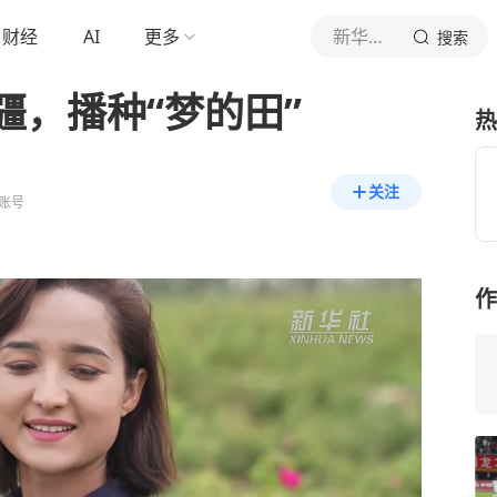
财经
AI
更多
新华社新闻
搜索
疆，播种“梦的田”
热
关注
账号
作