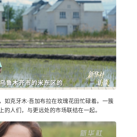
如克牙木·吾加布拉在玫瑰花田忙碌着。一簇
上的人们，与更远处的市场联结在一起。