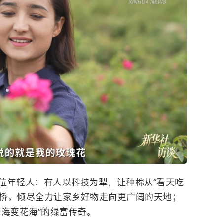
年轻人：有人以科技为犁，让种棉从“看天吃
为桥，倾尽全力让家乡好物走向更广阔的天地；
海变花海”的绿富传奇。