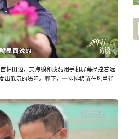
亩棉田边，艾海鹏和凌磊用手机屏幕操控着远
发出低沉的嗡鸣。脚下，一排排棉苗在风里轻