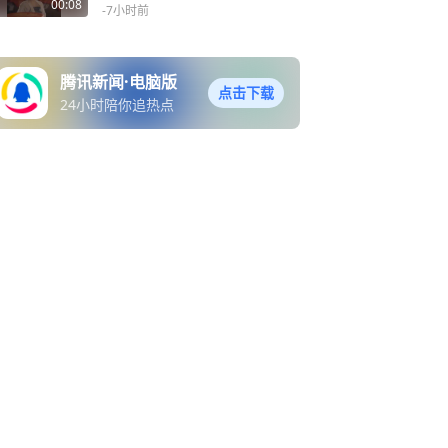
53元/瓶，精品茅台涨至241
00:08
-7小时前
0元/瓶
腾讯新闻·电脑版
点击下载
24小时陪你追热点