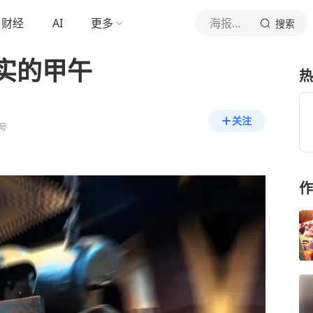
财经
AI
更多
海报新闻
搜索
实的甲午
热
关注
号
作