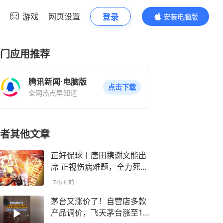
游戏
网页设置
登录
安装电脑版
内容更精彩
门应用推荐
腾讯新闻·电脑版
点击下载
全网热点早知道
者其他文章
正好侃球丨唐田携谢文能出
席 正视伤病难题，全力死磕
津门虎
-7小时前
茅台又涨价了！自营店多款
产品调价，飞天茅台涨至17