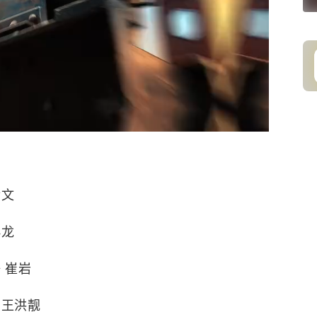
金文
小龙
 崔岩
 王洪靓