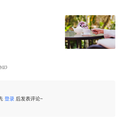
协议》
先
登录
后发表评论~