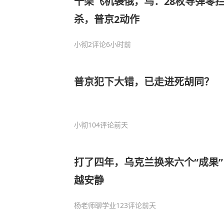
千架飞机袭俄，乌：28枚导弹零
杀，普京2动作
小彻
2评论
6小时前
普京犯下大错，已走进死胡同？
小彻
104评论
前天
打了四年，乌克兰换来六个“成果
越安静
杨老师聊学业
123评论
前天