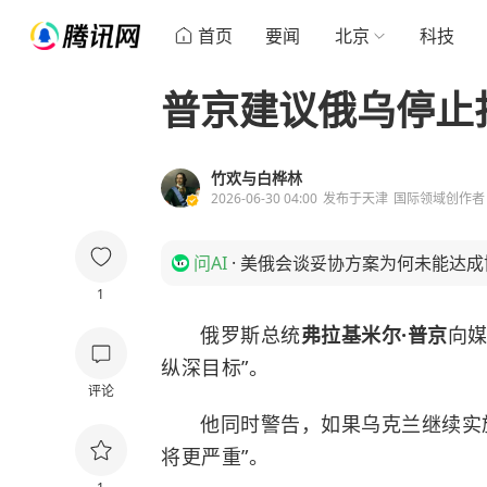
首页
要闻
北京
科技
普京建议俄乌停止
竹欢与白桦林
2026-06-30 04:00
发布于
天津
国际领域创作者
问AI
·
美俄会谈妥协方案为何未能达成
1
俄罗斯总统
弗拉基米尔·普京
向媒
纵深目标”。
评论
他同时警告，如果乌克兰继续实
将更严重”。