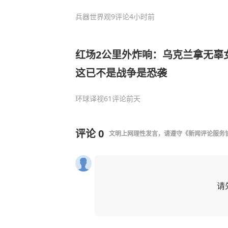
兵器世界观
9评论
4小时前
红场2公里外炸响：乌克兰拿无辜
这已不是战争是恐袭
环球译视
61评论
前天
评论
0
文明上网理性发言，请遵守
《新闻评论服务
请