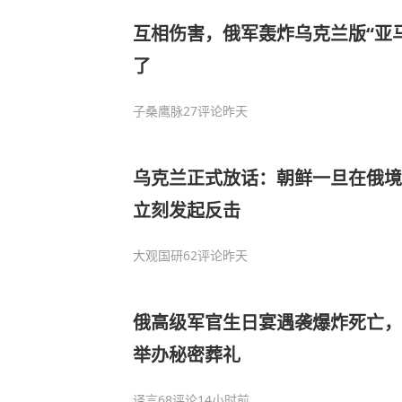
互相伤害，俄军轰炸乌克兰版“亚
了
子桑鹰脉
27评论
昨天
乌克兰正式放话：朝鲜一旦在俄境
立刻发起反击
大观国研
62评论
昨天
俄高级军官生日宴遇袭爆炸死亡，
举办秘密葬礼
译言
68评论
14小时前