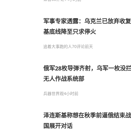
军事专家透露：乌克兰已放弃收复
基底线降至只求停火
追着大事跑的人
70评论
前天
俄军28枚导弹齐射，乌军一枚没
无人作战系统部
兵器世界观
4小时前
泽连斯基称想在秋季前逼俄结束战
国展开对话