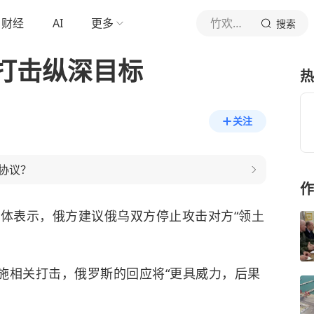
财经
AI
更多
竹欢与白桦林
搜索
打击纵深目标
热
关注
协议？
作
体表示，俄方建议俄乌双方停止攻击对方“领土
施相关打击，俄罗斯的回应将“更具威力，后果