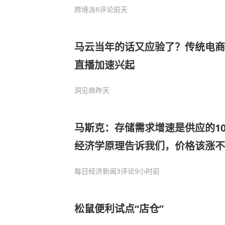
跨境派
6评论
前天
马云当年的话又应验了？传统电商
直播加速兴起
洞见商
昨天
马斯克：存储需求增速是供应的1
经济学原理告诉我们，价格该涨不
每日经济新闻
3评论
9小时前
松鼠便利试点“店仓”