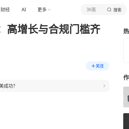
财经
AI
更多
36氪
搜索
：高增长与合规门槛齐
热
关注
作
美成功？