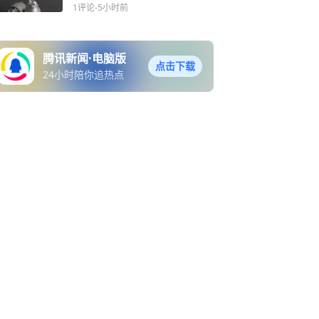
金属3D打印公司完成Pre-A
1评论
-5小时前
轮融资
腾讯新闻·电脑版
点击下载
24小时陪你追热点