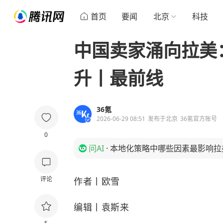
首页
要闻
北京
科技
中国卖家涌向拉美
升丨最前线
36氪
2026-06-29 08:51
发布于
北京
36氪官方账号
0
问AI
·
本地化策略中哪些因素最影响拉
评论
作者丨欧雪
编辑丨袁斯来