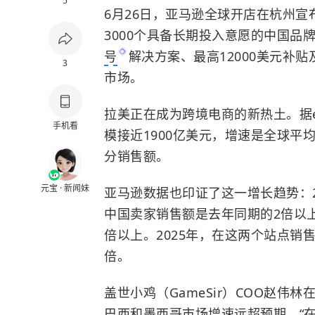
5
6月26日，亚马逊全球开店在杭州宣
3000个具备长期投入意愿的中国品
号
解决方案、最高12000美元补
3
市场。
拉美正在成为跨境电商的新热土。据eM
手机看
模接近1900亿美元，增速是全球平
分销售额。
元宝 · 新闻妹
亚马逊数据也印证了这一增长趋势：
中国卖家销售额是去年同期的2倍以上；
倍以上。2025年，在这两个站点销
倍。
盖世小鸡（GameSir）COO赵伟
巴西和墨西哥市场增速远超预期，“