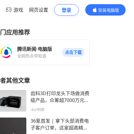
游戏
网页设置
登录
安装电脑版
内容更精彩
门应用推荐
腾讯新闻·电脑版
点击下载
全网热点早知道
者其他文章
齿科3D打印龙头下场做消费
级产品，众筹超7000万元｜
Insight全球
-6小时前
36氪首发 | 拿下头部消费电
子客户订单，这家超高精度