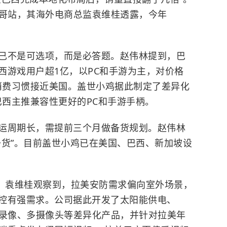
墨西哥站，其海外电商总监袁维桂透露，今年
。
已不是可选项，而是必答题。赵伟林提到，巴
西游戏用户超1亿，以PC和手游为主，对价格
，消费习惯接近美国。盖世小鸡据此制定了差异化
巴西主推兼容性更好的PC和手游手柄。
运周期长，需提前三个月做备货规划。赵伟林
备货”。目前盖世小鸡已在美国、巴西、新加坡设
端。袁维桂观察到，拉美安防需求偏向室外场景，
控有强需求。公司据此开发了太阳能供电、
）长时间录像、多摄像头等差异化产品，并针对拉美年