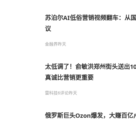
苏泊尔AI低俗营销视频翻车：从国
议
金融界
昨天
太低调了！俞敏洪郑州街头送出10
真诚比营销更重要
雷科技
6评论
昨天
俄罗斯巨头Ozon爆发，大赚百亿