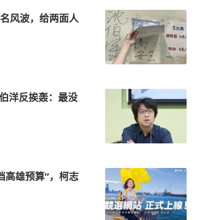
名风波，给两面人
沈伯洋反挨轰：最没
挡高雄预算”，柯志