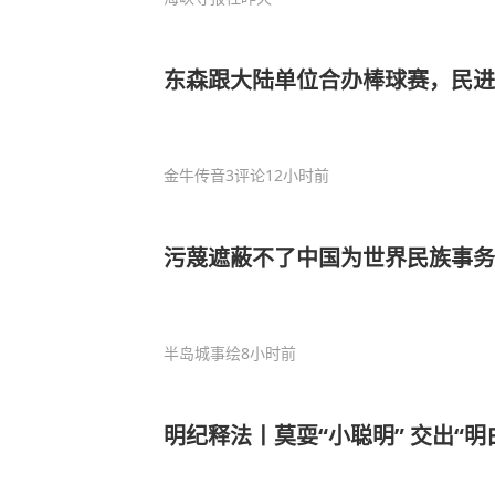
东森跟大陆单位合办棒球赛，民
金牛传音
3评论
12小时前
污蔑遮蔽不了中国为世界民族事务
半岛城事绘
8小时前
明纪释法丨莫耍“小聪明” 交出“明