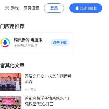
游戏
网页设置
登录
安装电脑版
内容更精彩
门应用推荐
腾讯新闻·电脑版
点击下载
全网热点早知道
者其他文章
安居亦润心：扶贫车间诗意
流淌
-7小时前
首都名校学子情系修水 “江
曦课堂”暖心开营