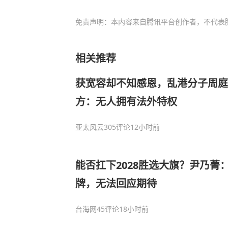
免责声明：本内容来自腾讯平台创作者，不代表
相关推荐
获宽容却不知感恩，乱港分子周
方：无人拥有法外特权
亚太风云
305评论
12小时前
能否扛下2028胜选大旗？尹乃菁
牌，无法回应期待
台海网
45评论
18小时前