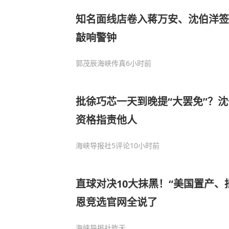
知名面线店卷入蒋万安、沈伯洋签
敲响警钟
郭茂辰海峡传真
6小时前
批徐巧芯一天到晚提“大罢免”？
资格指责他人
海峡导报社
5评论
10小时前
直球对决10大抹黑！“美国置产、
恩竞选官网全说了
海峡导报社
昨天