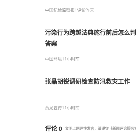
中国纪检监察报
1评论
昨天
污染行为跨越法典施行前后怎么判
答案
中国环境
11小时前
张晶胡锐调研检查防汛救灾工作
黄龙宣传
11小时前
评论
0
文明上网理性发言，请遵守
《新闻评论服务