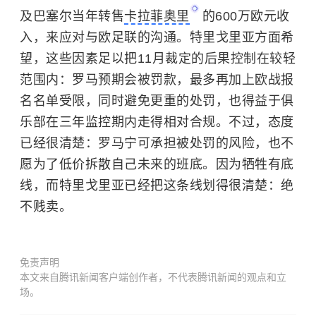
及巴塞尔当年转售
卡拉菲奥里
的600万欧元收
入，来应对与欧足联的沟通。特里戈里亚方面希
望，这些因素足以把11月裁定的后果控制在较轻
范围内：罗马预期会被罚款，最多再加上欧战报
名名单受限，同时避免更重的处罚，也得益于俱
乐部在三年监控期内走得相对合规。不过，态度
已经很清楚：罗马宁可承担被处罚的风险，也不
愿为了低价拆散自己未来的班底。因为牺牲有底
线，而特里戈里亚已经把这条线划得很清楚：绝
不贱卖。
免责声明
本文来自腾讯新闻客户端创作者，不代表腾讯新闻的观点和立
场。