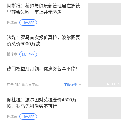
阿斯报：穆帅与俱乐部管理层在罗德
里转会失败一事上并无矛盾
懂球帝
打开APP
法媒：罗马首次报价莫拉，波尔图要
价总价5000万欧
懂球帝
打开APP
热门权益月月领，优惠券包享不停！
00:15
广告
加点量会员中心
了解详情
佩杜拉：波尔图对莫拉要价4500万
欧，罗马先租后买不可行
懂球帝
打开APP