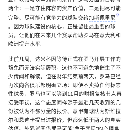
两个：一是守住阵容的资产价值，二是把尽可能
完整、尽可能有竞争力的球队交给
加斯佩里尼
。因为球队建设的核心，正是留住最重要的球
员，让他们在未来几个赛季帮助罗马在意大利和
欧洲提升水平。
此前几周，达米科因等待正式在罗马开展工作的
豁免而无法实际履职，这也不可避免地催生了不
少传闻和解读。但在财年结束前两天，罗马已经
再次向各俱乐部明确立场：即便不卖掉任何标志
性球员，罗马也可以等到11月的财报复核节点再
接受审视。这个态度同样源于最近几天收到的几
份被认为不够分量的报价。意甲有球队为斯维拉
尔和恩迪卡提出过报价，但都远低于两人的真实
估值。外界试图借罗马可能“急于变现”的心理拿