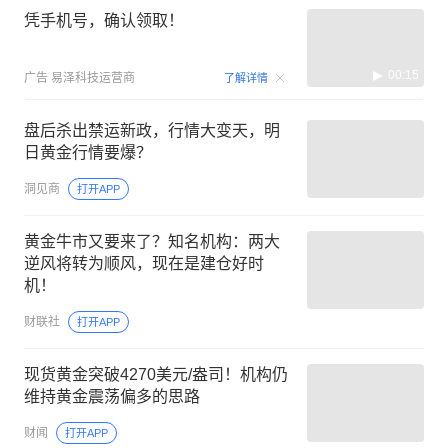
凭手机号，确认领取！
00:15
广告
易泽科技运营商
了解详情
盘后杀出禁运新政，行情大变天，明
日黄金行情要爆？
洞见商
打开APP
黄金牛市又要来了？知名机构：两大
逆风将转为顺风，现在是建仓好时
机！
财联社
打开APP
现货黄金突破4270美元/盎司！机构仍
维持黄金震荡偏多的思路
财闻
打开APP