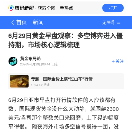
· 获取全网一手热点
打开
首页
新闻
无障碍
6月29日黄金早盘观察：多空博弈进入僵
持期，市场核心逻辑梳理
黄金布局论
关注
2026年6月29日08:44
山东
专题
·
国际金价上演“过山车”行情
1894.6万
阅读
6月29日亚市早盘打开行情软件的人应该都有
数，国际现货黄金没什么大动静，就围绕2300
美元/盎司那个整数关口来回磨，上下晃的幅度
窄得很。 隔夜海外市场多空信号搅得一团，没