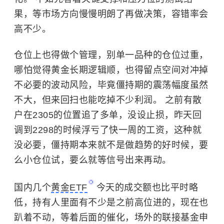
果，等市场方向慢慢明朗了再做决策，容错率会
高不少。
仓位上也得做个管理，别单一品种的仓位过重，
哪怕觉得黄金长期逻辑顺，也得留点空间对冲掉
不必要的波动风险，毕竟僵持期的震荡幅度虽然
不大，但来回扫也能吃掉不少利润。 之前有散
户在2305的位置追了多单，没设止损，昨天回
调到2298的时候浮亏了快一周的工资，这种就
没必要，僵持期本来就不是做趋势的好时候，要
么小仓位试，要么就等信号出来再动。
国内几个
黄金ETF
今天的成交额也比平时略
低，持有人里面有不少是之前高位进的，现在也
趴着不动，等着后面的催化，场外的联接基金申