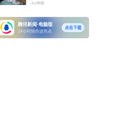
质疑护理人员用力拍打、对
-5小时前
着孩子耳朵吼叫，涉事公司
回应：相关职能部门已介入
处理
腾讯新闻·电脑版
点击下载
24小时陪你追热点