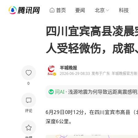
首页
要闻
北京
科技
四川宜宾高县凌晨突
人受轻微伤，成都
羊城晚报
2026-06-29 08:33
发布于
广东
羊城晚报官方账
0
问AI
·
浅源地震为何导致远距离震感明
评论
6月29日0时12分，在四川宜宾市高县（北纬
深度6公里。