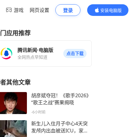
游戏
网页设置
登录
安装电脑版
内容更精彩
门应用推荐
腾讯新闻·电脑版
点击下载
全网热点早知道
者其他文章
胡彦斌夺冠！《歌手2026》
“歌王之战”赛果揭晓
-6小时前
新生儿入住月子中心4天突
发颅内出血被送ICU，家长