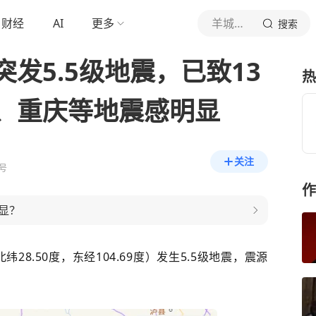
财经
AI
更多
羊城晚报
搜索
发5.5级地震，已致13
热
、重庆等地震感明显
关注
号
作
显？
28.50度，东经104.69度）发生5.5级地震，震源