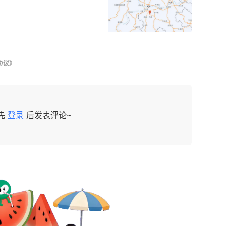
协议》
先
登录
后发表评论~