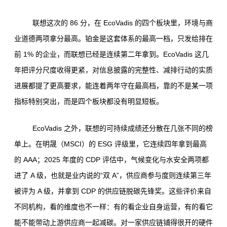
联想这次的 86 分，在 EcoVadis 的四个板块里，环境与商
业道德两项拿分最高。铂金是这套体系的最高一档，只发给排在
前 1% 的企业，而联想已经是连续第二年拿到。EcoVadis 这几
年把评分尺度收得更紧，对信息披露的完整性、减排行动的实质
进展都提了更高要求，能连着两年守在最高档，靠的不是某一项
指标特别突出，而是四个板块都没有明显短板。
EcoVadis 之外，联想的可持续成绩还分散在几张不同的榜
单上。在明晟（MSCI）的 ESG 评级里，它连续四年拿到最高
的 AAA；2025 年度的 CDP 评估中，气候变化与水安全两项都
进了 A 级，也就是业内说的“双 A”，供应商参与度则连续第三年
被评为 A 级，并拿到 CDP 的供应链脱碳先锋奖。这些评价来自
不同机构，看的维度也不一样：有的看企业自身运营，有的看它
能不能带动上游供应商一起减碳。对一家供应链铺得很开的硬件