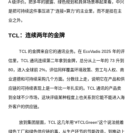
A 级评价。把多年的披露、绿色规划和具体场景串起来看，中兴
是把可持续这件事压进了“连接+算力”的主业里，而不是挂在主
业之外。
TCL：连续两年的金牌
TCL 的金牌来自它的通讯业务。在 EcoVadis 2025 年的评
估里，TCL 通讯连续第二年拿到金牌，总分从上一年的 73 升到
80，进入全球前 2%，评估同样覆盖环境政策、劳工与人权、商
业道德和可持续采购几个方面。分数往上走，说明它在产品和供
应链的可持续表现上是一年比一年扎实的。TCL 通讯的产品卖
到全球不少市场，这块评级某种程度上也关系到它能不能进入海
外客户的供应链。
放到集团层面，TCL 这几年用“#TCLGreen”这个说法统着
绿色工厂和绿色供应链的事，从生产环节的节能改造，到推动上