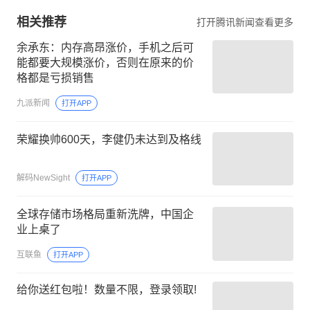
相关推荐
打开腾讯新闻查看更多
余承东：内存高昂涨价，手机之后可
能都要大规模涨价，否则在原来的价
格都是亏损销售
九派新闻
打开APP
荣耀换帅600天，李健仍未达到及格线
解码NewSight
打开APP
全球存储市场格局重新洗牌，中国企
业上桌了
互联鱼
打开APP
给你送红包啦！数量不限，登录领取!