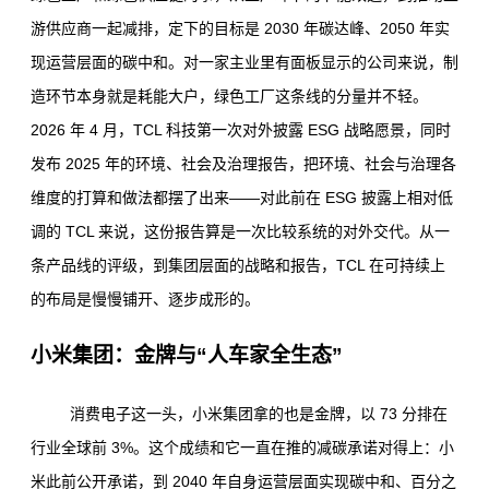
游供应商一起减排，定下的目标是 2030 年碳达峰、2050 年实
现运营层面的碳中和。对一家主业里有面板显示的公司来说，制
造环节本身就是耗能大户，绿色工厂这条线的分量并不轻。
2026 年 4 月，TCL 科技第一次对外披露 ESG 战略愿景，同时
发布 2025 年的环境、社会及治理报告，把环境、社会与治理各
维度的打算和做法都摆了出来——对此前在 ESG 披露上相对低
调的 TCL 来说，这份报告算是一次比较系统的对外交代。从一
条产品线的评级，到集团层面的战略和报告，TCL 在可持续上
的布局是慢慢铺开、逐步成形的。
小米集团：金牌与“人车家全生态”
消费电子这一头，小米集团拿的也是金牌，以 73 分排在
行业全球前 3%。这个成绩和它一直在推的减碳承诺对得上：小
米此前公开承诺，到 2040 年自身运营层面实现碳中和、百分之