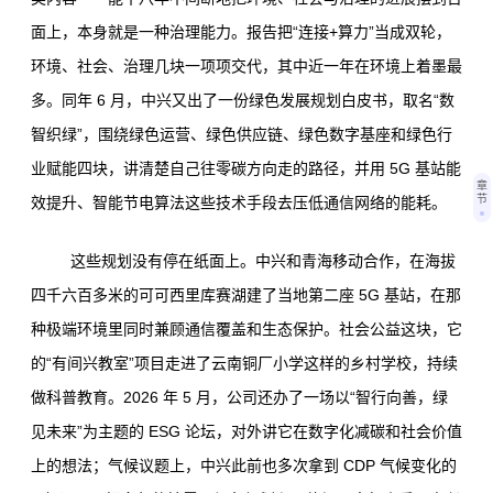
面上，本身就是一种治理能力。报告把“连接+算力”当成双轮，
环境、社会、治理几块一项项交代，其中近一年在环境上着墨最
多。同年 6 月，中兴又出了一份绿色发展规划白皮书，取名“数
智织绿”，围绕绿色运营、绿色供应链、绿色数字基座和绿色行
业赋能四块，讲清楚自己往零碳方向走的路径，并用 5G 基站能
章
节
效提升、智能节电算法这些技术手段去压低通信网络的能耗。
这些规划没有停在纸面上。中兴和青海移动合作，在海拔
四千六百多米的可可西里库赛湖建了当地第二座 5G 基站，在那
种极端环境里同时兼顾通信覆盖和生态保护。社会公益这块，它
的“有间兴教室”项目走进了云南铜厂小学这样的乡村学校，持续
做科普教育。2026 年 5 月，公司还办了一场以“智行向善，绿
见未来”为主题的 ESG 论坛，对外讲它在数字化减碳和社会价值
上的想法；气候议题上，中兴此前也多次拿到 CDP 气候变化的