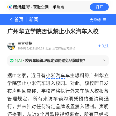
· 获取全网一手热点
打开
首页
新闻
无障碍
广州华立学院否认禁止小米汽车入校
三言科技
关注
2026年6月29日08:29
北京
三言财经官方账号
问AI
·
校园车辆管理规定如何避免品牌歧视？
据IT之家，近日有
小米汽车
车主爆料称广州华立
学院禁止小米汽车进入校园。对此，该校昨日发
布声明回应称，学校严格执行外来车辆入校报备
管理规定，所有来访车辆均须凭预约邀请码通
行，并未针对任何特定品牌设置禁入限制。声明
还提到，从近3个月监控视频来看，所有已经报