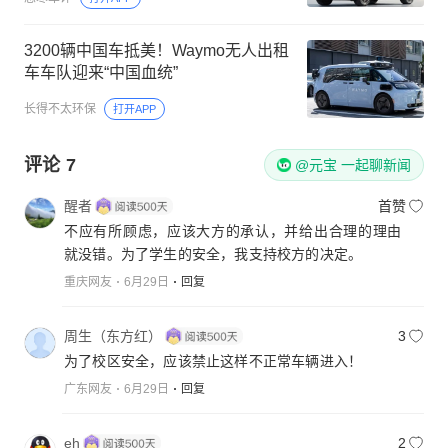
3200辆中国车抵美！Waymo无人出租
车车队迎来“中国血统”
长得不太环保
打开APP
评论
7
@元宝 一起聊新闻
醒者
首赞
不应有所顾虑，应该大方的承认，并给出合理的理由
就没错。为了学生的安全，我支持校方的决定。
重庆网友
6月29日
回复
周生（东方红）
3
为了校区安全，应该禁止这样不正常车辆进入！
广东网友
6月29日
回复
eh
2