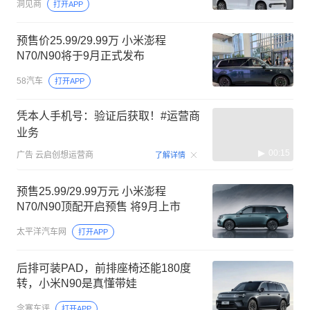
洞见商
打开APP
预售价25.99/29.99万 小米澎程
N70/N90将于9月正式发布
58汽车
打开APP
凭本人手机号：验证后获取！#运营商
业务
00:15
广告
云启创想运营商
了解详情
预售25.99/29.99万元 小米澎程
N70/N90顶配开启预售 将9月上市
太平洋汽车网
打开APP
后排可装PAD，前排座椅还能180度
转，小米N90是真懂带娃
念寒车评
打开APP