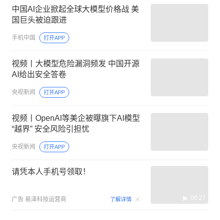
中国AI企业掀起全球大模型价格战 美
国巨头被迫跟进
手机中国
打开APP
视频丨大模型危险漏洞频发 中国开源
AI给出安全答卷
央视新闻
打开APP
视频丨OpenAI等美企被曝旗下AI模型
“越界” 安全风险引担忧
央视新闻
打开APP
请凭本人手机号领取！
00:27
广告
易泽科技运营商
了解详情