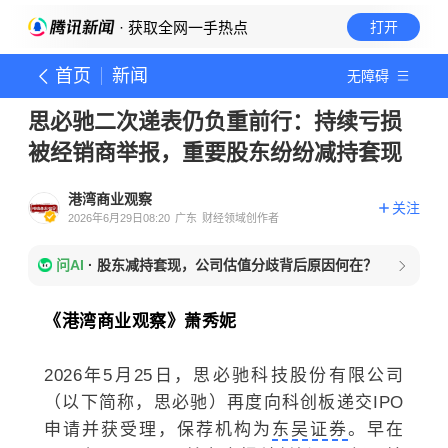
· 获取全网一手热点
打开
首页
新闻
无障碍
思必驰二次递表仍负重前行：持续亏损
被经销商举报，重要股东纷纷减持套现
港湾商业观察
关注
2026年6月29日08:20
广东
财经领域创作者
问AI
·
股东减持套现，公司估值分歧背后原因何在？
《港湾商业观察》萧秀妮
2026年5月25日，思必驰科技股份有限公司
（以下简称，思必驰）再度向科创板递交IPO
申请并获受理，保荐机构为
东吴证券
。早在