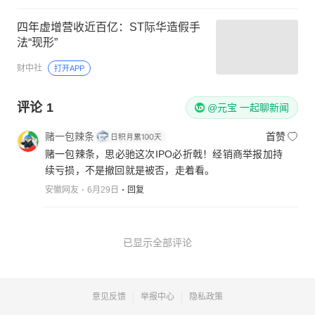
四年虚增营收近百亿：ST际华造假手
法“现形”
财中社
打开APP
评论
1
@元宝 一起聊新闻
赌一包辣条
首赞
赌一包辣条，思必驰这次IPO必折戟！经销商举报加持
续亏损，不是撤回就是被否，走着看。
安徽网友
6月29日
回复
已显示全部评论
意见反馈
举报中心
隐私政策