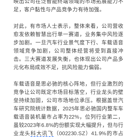
映出公司在泛智能终端领域的市场拓展能力不
足，客户黏性与产品竞争力有待加强。
对此，有市场人士表示，整体来看，公司营收
愈发依赖智慧出行单一赛道，业务集中风险逐
步加剧。一旦汽车行业景气度下行、车载语音
领域竞争加剧，公司整体经营将受到直接冲
击。三大赛道发展失衡，也体现出公司产品多
元化布局成效不足，抗风险能力偏弱。
车载语音是思必驰的核心阵地，但行业激烈的
竞争让公司既定市场目标落空，行业龙头的壁
垒持续加固，公司市场地位承压。根据盖世汽
车研究院统计数据，
2025年思必驰国内整车车
载语音装机量市占率为22%，位列行业第二，
虽较2023年6.8%的份额实现大幅提升，但与行
业龙头
科大讯飞
（002230.SZ）41.9%的市占