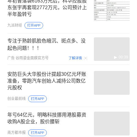
年初曾落袋6163万元后，科华控股股
东张宇再套现2772万元，公司预计上
半年盈转亏
九派财经
打开APP
专注于熟龄肌脸色暗沉、斑点多、没
起色问题！！！
00:39
广告
谷雨鎏金面膜官方号
了解详情
安防巨头大华股份计提超30亿元坏账
准备，零跑汽车创始人减持公司数亿
元股权
创业最前线
打开APP
年亏64亿元，明略科技挪用港股募资
收购A股企业，股价腰斩
南方都市报
打开APP