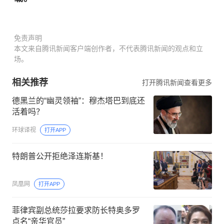
免责声明
本文来自腾讯新闻客户端创作者，不代表腾讯新闻的观点和立
场。
相关推荐
打开腾讯新闻查看更多
德黑兰的“幽灵领袖”：穆杰塔巴到底还
活着吗？
环球译视
打开APP
特朗普公开拒绝泽连斯基！
凤凰网
打开APP
菲律宾副总统莎拉要求防长特奥多罗
点名“亲华官员”