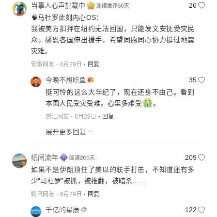
当事人心声加载中
26
🧠马杜罗此刻内心OS：
我被美方扣押在纽约无法回国，只能发文安抚受灾民
众，感恩各国伸出援手，希望同胞同心协力挺过地震
灾难。
安徽网友
6月29日
回复
今晚不想吃鱼
35
挺可怜的这么大年纪了，现在还身不由己。看到
本国人民受灾受难。心里多难受
。
浙江网友
6月29日
回复
展开更多回复
纸间流年
209
如果不是伊朗顶住了美以的联手打击，不知道还有多
少“马杜罗”被抓，被推翻，被暗杀……
腾讯网友
6月29日
回复
千亿的星辰
122