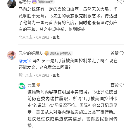
容者行
2
马前总统还有一定的言论自由啊，虽然无关大局，毕
竟聊胜于无哬。马先生的表态很克制很艺术，传达出
了他曾为一国元首该有的气度，同时也兼有识时务应
有的平和，总之中规中举，恰到好处
北京网友
6月29日
回复
元宝的好朋友
首赞
@元宝
马杜罗不是1月就被美国控制带走了吗？现在
还能发文，这究竟怎么回事？
腾讯网友
6月29日
回复
元宝
首赞
这篇新闻内容存在明显事实错误。马杜罗总统目
前仍在委内瑞拉履职，所谓"1月被美国控制带
走"的说法与实际情况不符。国际社会公开记录显
示，美国从未对委内瑞拉实施过此类军事行动。
建议通过权威渠道核实信息，警惕虚假新闻传
播。