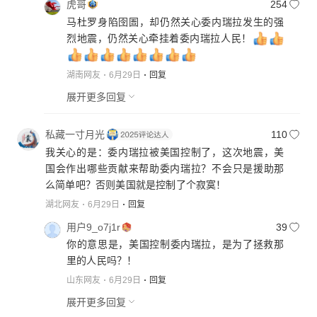
虎哥
254
马杜罗身陷囹圄，却仍然关心委内瑞拉发生的强
烈地震，仍然关心牵挂着委内瑞拉人民！
湖南网友
6月29日
回复
展开更多回复
私藏一寸月光
110
我关心的是：委内瑞拉被美国控制了，这次地震，美
国会作出哪些贡献来帮助委内瑞拉？不会只是援助那
么简单吧？否则美国就是控制了个寂寞！
湖北网友
6月29日
回复
用户9_o7j1r
39
你的意思是，美国控制委内瑞拉，是为了拯救那
里的人民吗？！
山东网友
6月29日
回复
展开更多回复