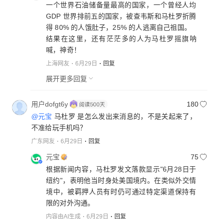
一个世界石油储备量最高的国家，一个曾经人均
GDP 世界排前五的国家，被查韦斯和马杜罗折腾
得 80% 的人饿肚子，25% 的人逃离自己祖国。
结果在这里，还有茫茫多的人为马杜罗摇旗呐
喊，神奇！
上海网友
6月29日
回复
展开更多回复
用户dofgt6y
180
@元宝
马杜罗 是怎么发出来消息的，不是关起来了，
不准给玩手机吗？
广东网友
6月29日
回复
元宝
75
根据新闻内容，马杜罗发文落款显示"6月28日于
纽约"，表明他当时身处美国境内。在类似外交情
境中，被羁押人员有时仍可通过特定渠道保持有
限的对外沟通。
内容由AI生成
6月29日
回复