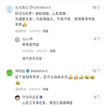
长河落日
75
好汉马杜罗！身陷囹圄，心系家国…
为国家主权，为民族独立，不屈不挠…愿把美帝牢底
坐穿
福建网友
6月29日
回复
云山
5
参考诺列加
山东网友
6月29日
回复
展开更多回复
神经蛙
72
这个监狱条件好，还可以自由言论
湖南网友
6月29日
回复
夺宝幸运星
5
心在江东身在吴，漂泊江海谩嗟虚