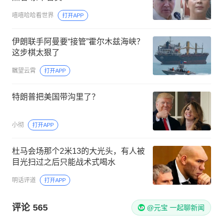
嘻嘻哈哈看世界
打开APP
伊朗联手阿曼要“接管”霍尔木兹海峡？
这步棋太狠了
瞩望云霄
打开APP
特朗普把美国带沟里了？
小彻
打开APP
杜马会场那个2米13的大光头，有人被
目光扫过之后只能战术式喝水
明话评道
打开APP
评论
565
@元宝 一起聊新闻