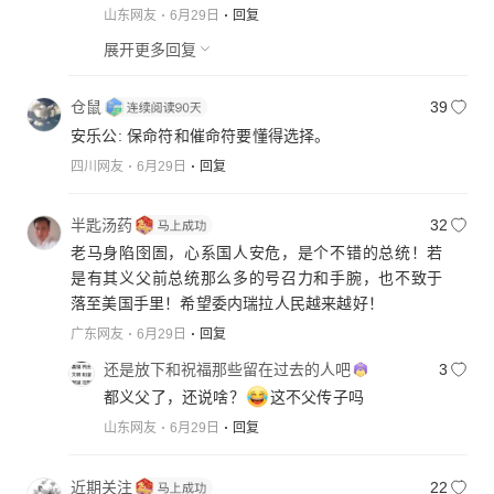
山东网友
6月29日
回复
展开更多回复
仓鼠
39
安乐公: 保命符和催命符要懂得选择。
四川网友
6月29日
回复
半匙汤药
32
老马身陷囹圄，心系国人安危，是个不错的总统！若
是有其义父前总统那么多的号召力和手腕，也不致于
落至美国手里！希望委内瑞拉人民越来越好！
广东网友
6月29日
回复
还是放下和祝福那些留在过去的人吧
3
都义父了，还说啥？
这不父传子吗
山东网友
6月29日
回复
近期关注
22