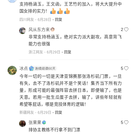
支持杨涵玉，王文函，王艺竹的加入，将大大提升中
国女排的实力！
四川网友
6月28日
回复
风从东方来
2
非常支持杨涵玉，绝对实力派大副攻，高意背飞
能力也很强
浙江网友
6月29日
回复
冰点
5
今年一切的一切是天津亚锦赛那张洛杉矶门票，一旦
有失，去不了洛杉矶并不是个笑话！集齐当下所有力
量，形成可能的最强阵容去拼日本，即便输了，也是
天意。若用一批生瓜蛋子去拼，输了，讲些年轻就有
希望等屁话，哪是竞技体育的逻辑！
新疆网友
6月29日
回复
张果果
5
排协主教练不行拿不到门漂