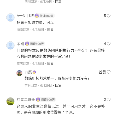
四川网友
6月29日
回复
A一N丨KE
5
杨涵玉扣球力量，可以
海南网友
6月28日
回复
余刚
4
问题的根本应是教练团队的执行力不坚定！还有最核
心的问题是缺少朱婷的一锤定音！
重庆网友
6月28日
回复
心愿
首赞
教练组技战术单一，临场应变能力没有？
吉林网友
6月29日
回复
红星二哥头
2
这两人职业生涯巅峰已过，并非可用之才，这不是补
强，是在薄弱的副攻位置捅了个洞。