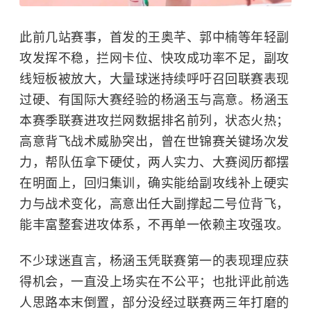
此前几站赛事，首发的王奥芊、郭中楠等年轻副
攻发挥不稳，拦网卡位、快攻成功率不足，副攻
线短板被放大，大量球迷持续呼吁召回联赛表现
过硬、有国际大赛经验的杨涵玉与高意。杨涵玉
本赛季联赛进攻拦网数据排名前列，状态火热；
高意背飞战术威胁突出，曾在世锦赛关键场次发
力，帮队伍拿下硬仗，两人实力、大赛阅历都摆
在明面上，回归集训，确实能给副攻线补上硬实
力与战术变化，高意出任大副撑起二号位背飞，
能丰富整套进攻体系，不再单一依赖主攻强攻。
不少球迷直言，杨涵玉凭联赛第一的表现理应获
得机会，一直没上场实在不公平；也批评此前选
人思路本末倒置，部分没经过联赛两三年打磨的