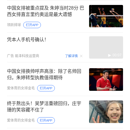
中国女排被重点提及 朱婷当时28分 巴
西女排直言里约奥运是最大遗憾
领跃排球
打开APP
凭本人手机号确认！
00:07
广告
易泽科技运营商
了解详情
中国女排换帅呼声高涨：除了名帅回
归，朱婷转型执教值得期待
爱体育的女排金毛
打开APP
终于熬出头！吴梦洁重磅回归，庄宇
珊的笑容藏不住了
爱体育的女排金毛
打开APP