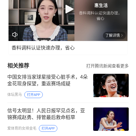
了解详情
香料调料认证快速办理，省心
相关推荐
打开腾讯新闻查看更多
中国女排当家球星接受心脏手术，4朵
金花现身探望，重返赛场成疑
体坛黑马
打开APP
信号太明显！人民日报罕见点名，亚
锦赛成赵勇、排管最后救命稻草
爱体育的女排金毛
打开APP