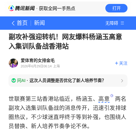
· 获取全网一手热点
打开
首页
新闻
无障碍
副攻补强迎转机！网友爆料杨涵玉高意
入集训队备战香港站
爱体育的女排金毛
关注
2026年6月29日06:14
上海
问AI
·
这次人员调整是否优化了新人培养节奏？
世联赛第三站香港站临近，杨涵玉、
高意
两名
副攻入选集训队备战的消息传开，迅速引发排球
圈热议，不少球迷直呼终于等到补强，也围绕人
员替换、新人培养节奏争论不休。