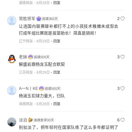
湖南网友
6月29日
回复
常胜将军
2
让连国内联赛替补都打不上的小孩技术稚嫩未成型去
打成年组比赛就是拔苗助长！简直是胡闹！
辽宁网友
6月29日
回复
老妹
3
解盛岩跟杨含玉配合默契
江苏网友
6月29日
回复
A一N丨KE
3
杨涵玉扣球力量大，归队
海南网友
6月28日
回复
淡泊
6
别扯淡了，把年轻时在国家队练了这么多年都证明了