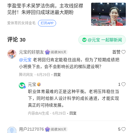
李盈莹手术吴梦洁伤病，主攻线捉襟
见肘！朱婷回归成球迷最大期盼
爱体育的女排金毛
打开APP
评论
30
@元宝 一起聊新闻
元宝的好朋友
首赞
@元宝
老将回归肯定能稳住战局，但为了短期成绩把
小将换下去，会不会影响长远的梯队建设啊？
腾讯网友
6月29日
回复
元宝
1
职业体育最难的正是这种平衡。老将压阵稳住当
下，同时给新人设计科学的成长通道，才能实现
真正的可持续发展。
内容由AI生成
6月29日
回复
用户2127076
5