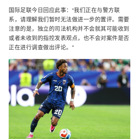
国际足联今日回应此事：“我们正在与警方联
系，请理解我们暂时无法做进一步的置评。需要
注意的是，独立的司法机构并不会就其可能收到
或者未收到的指控发表观点，也不会对案件是否
正在进行调查做出评论。”