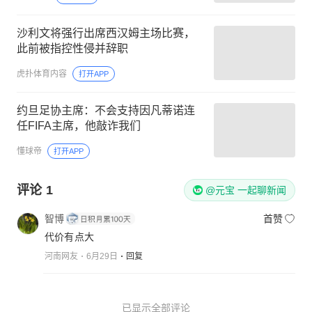
沙利文将强行出席西汉姆主场比赛，
此前被指控性侵并辞职
虎扑体育内容
打开APP
约旦足协主席：不会支持因凡蒂诺连
任FIFA主席，他敲诈我们
懂球帝
打开APP
评论
1
@元宝 一起聊新闻
智博
首赞
代价有点大
河南网友
6月29日
回复
已显示全部评论