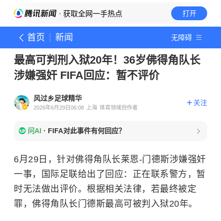
· 获取全网一手热点
打开
首页
新闻
无障碍
最高可判刑入狱20年！36岁佛得角队长
涉嫌强奸 FIFA回应：暂不评价
风过乡足球精华
关注
2026年6月29日06:08
上海
体育领域创作者
问AI
·
FIFA对此事件有何回应？
6月29日，针对佛得角队长莱恩-门德斯涉嫌强奸
一事，国际足联给出了回应：正在联系警方，暂
时无法做出评价。根据相关法律，若最终被定
罪，佛得角队长门德斯最高可被判入狱20年。