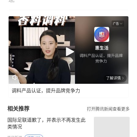
场。
广告
了解详情
调料产品认证，提升品牌竞争力
相关推荐
打开腾讯新闻查看更多
国际足联道歉了，并表示不再发生此
类情况