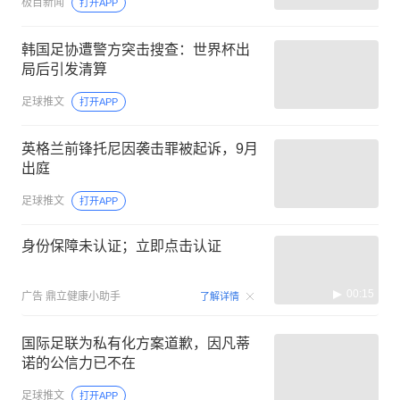
极目新闻
打开APP
韩国足协遭警方突击搜查：世界杯出
局后引发清算
足球推文
打开APP
英格兰前锋托尼因袭击罪被起诉，9月
出庭
足球推文
打开APP
身份保障未认证；立即点击认证
00:15
广告
鼎立健康小助手
了解详情
国际足联为私有化方案道歉，因凡蒂
诺的公信力已不在
足球推文
打开APP