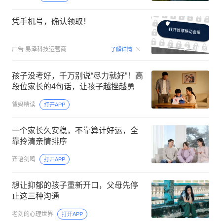
凭手机号，确认领取！
00:15
广告
易泽科技运营商
了解详情
孩子没考好，千万别说“尽力就好”！高
段位家长的4句话，让孩子越挫越勇
爸妈精读
打开APP
一个家长久安稳，不靠算计好运，全
靠拎清亲情排序
齐语剑鸣
打开APP
想让抑郁的孩子重新开口，父母先停
止这三种沟通
老刘的心理世界
打开APP