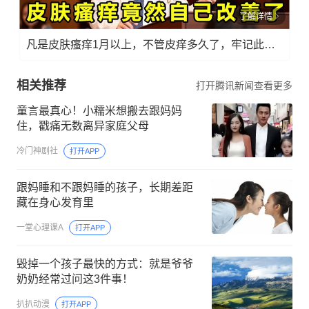
了解详情
凡是皮肤瘙痒1月以上，不管皮痒多久了，牢记此法，快！准！狠！
相关推荐
打开腾讯新闻查看更多
童言最真心！小糯米想搬去跟妈妈
住，戳痛无数离异家庭父母
冷门神剧社
打开APP
跟妈睡和不跟妈睡的孩子，长期差距
藏在身心发育里
一堂心理课A
打开APP
毁掉一个孩子最快的方式：就是爷爷
奶奶经常过问这3件事！
扒扒动漫
打开APP