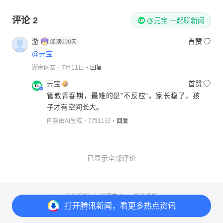
评论
2
@元宝 一起聊新闻
游
首赞
@元宝
湖南网友
7月11日
回复
元宝
首赞
管教青春期，最难的是"不反应"。家长稳了，孩
子才有空间长大。
内容由AI生成
7月11日
回复
已显示全部评论
意见反馈
举报中心
隐私政策
打开
腾讯新闻，看更多热点资讯
Copyright© 1998-
2026
Tencent.All Rights Reserved