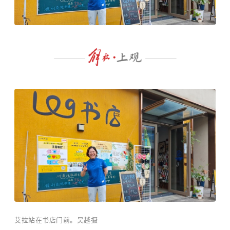
艾拉站在书店门前。吴越摄