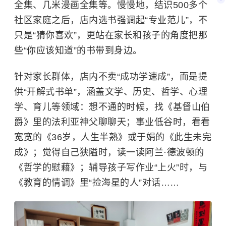
全集、几米漫画全集等。慢慢地，结识500多个
社区家庭之后，店内选书强调起“专业范儿”，不
只是“猜你喜欢”，更站在家长和孩子的角度把那
些“你应该知道”的书带到身边。
针对家长群体，店内不卖“成功学速成”，而是提
供“开解式书单”，涵盖文学、历史、哲学、心理
学、育儿等领域：想不通的时候，找《基督山伯
爵》里的法利亚神父聊聊天；事业低谷时，看看
宽宽的《36岁，人生半熟》或于娟的《此生未完
成》；觉得自己狭隘时，读一读阿兰·德波顿的
《哲学的慰藉》；辅导孩子写作业“上火”时，与
《教育的情调》里“捡海星的人”对话……