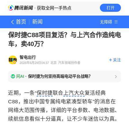
· 获取全网一手热点
打开
首页
新闻
无障碍
保时捷C88项目复活？与上汽合作造纯电
车，卖40万？
智电出行
关注
2026年6月29日04:37
北京
汽车领域创作者
问AI
·
保时捷为何坚持高端电动平台战略？
近期，一条“
保时捷
联合
上汽大众
复活经典
C88，推出中国专属纯电紧凑型轿车”的消息在
网络大范围传播，详细的平台参数、电池数据、
续航信息看似十分逼真，让不少车迷信以为真。