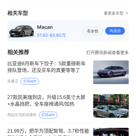
相关推荐
打开腾讯新闻查看更多
比亚迪8月新车下饺子：5款重磅新车
排队登场，还没买车的真要等等了
车魔王
打开APP
27款凯美瑞到店，升级15.6英寸大屏
+水晶挡把，全车座椅通风/加热
燕赵女司机自媒体
打开APP
21.99万，把华为顶配智驾、3.7秒性能