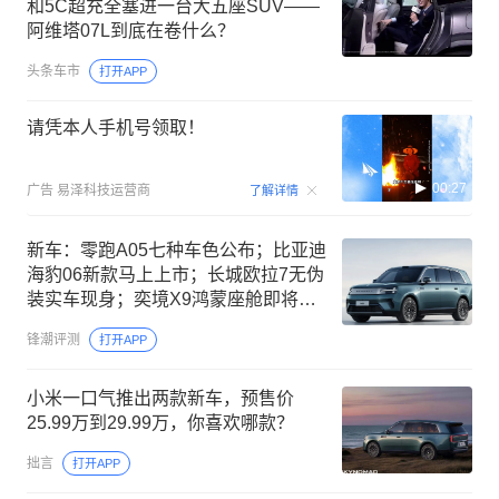
和5C超充全塞进一台大五座SUV——
阿维塔07L到底在卷什么？
头条车市
打开APP
请凭本人手机号领取！
00:27
广告
易泽科技运营商
了解详情
新车：零跑A05七种车色公布；比亚迪
海豹06新款马上上市；长城欧拉7无伪
装实车现身；奕境X9鸿蒙座舱即将全
球首秀
锋潮评测
打开APP
小米一口气推出两款新车，预售价
25.99万到29.99万，你喜欢哪款？
拙言
打开APP