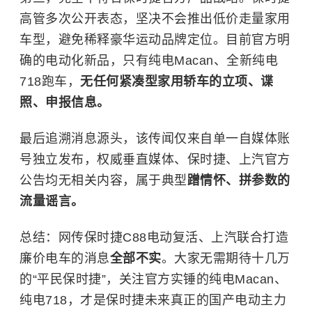
高管多次公开表态，坚决不会推出低价走量家用
车型，避免稀释豪华运动品牌定位。目前官方明
确的电动化新品，只有纯电Macan、全新纯电
718跑车，
无任何紧凑型家用轿车的立项、谍
照、申报信息。
最后追溯消息源头，该传闻仅来自单一自媒体账
号独立发布，权威垂直媒体、保时捷、上汽官方
公告均无相关内容，属于典型
蹭情怀、拼参数的
流量谣言。
总结：网传保时捷C88电动复活、上汽联合打造
廉价电车的消息
全部不实
。大家无需期待十几万
的“平民保时捷”，关注官方实锤的纯电Macan、
纯电718，才是保时捷未来真正的国产电动主力