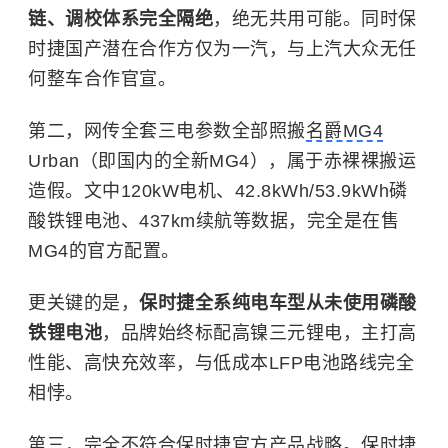
链、调校体系完全隔绝
，绝无共用可能。同时保
时捷国产潜在合作方仅为一汽，与上汽大众无任
何整车合作官宣。
第二，网传全套三电参数全部照搬
名爵MG4
Urban（即国内的全新MG4），属于赤裸裸搬运
造假。文中120kW电机、42.8kWh/53.9kWh磷
酸铁锂电池、437km续航等数据，完全是在售
MG4的官方配置。
更关键的是，
保时捷全系纯电车型从未使用磷酸
铁锂电池
，品牌始终标配高镍三元锂电，主打高
性能、高快充效率，与低成本LFP电池路线完全
相悖。
第三，完全不符合保时捷官方产品战略。保时捷