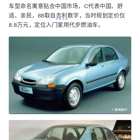
车型命名寓意贴合中国市场，C代表中国、舒
适、亲民，88取自
吉利
数字，当时规划定价仅
8.8万元，定位入门家用代步燃油车。