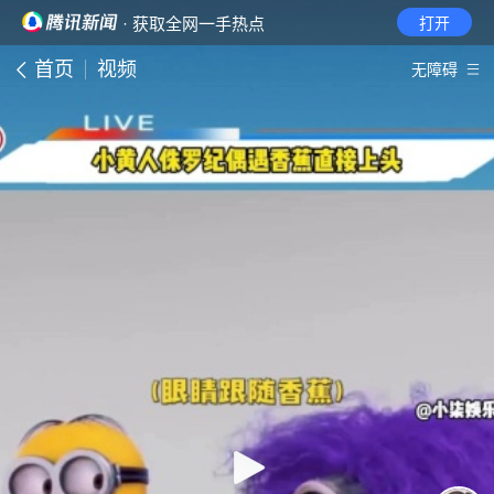
· 获取全网一手热点
打开
首页
视频
无障碍