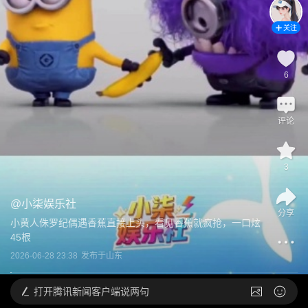
关注
6
评论
3
@
小柒娱乐社
分享
小黄人侏罗纪偶遇香蕉直接上头，看见香蕉就疯抢，一口炫
45根
2026-06-28 23:38
发布于
山东
打开
腾讯新闻客户端说两句