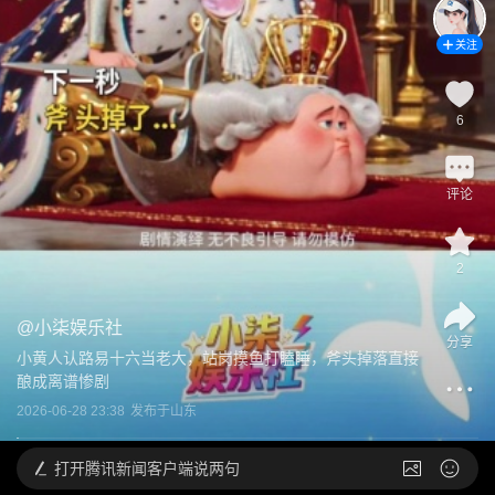
关注
6
评论
2
@
小柒娱乐社
分享
小黄人认路易十六当老大，站岗摸鱼打瞌睡，斧头掉落直接
酿成离谱惨剧
2026-06-28 23:38
发布于
山东
打开
腾讯新闻客户端说两句