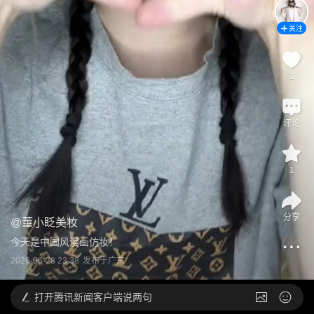
关注
1
评论
1
分享
@
董小眨美妆
今天是中国风漫画仿妆！
2026-06-28 23:38
发布于
广东
打开
腾讯新闻客户端说两句