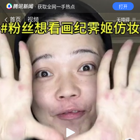
· 获取全网一手热点
打开
首页
视频
无障碍