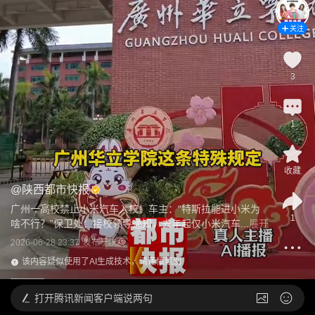
关注
3
1
收藏
@
陕西都市快报
广州一高校禁止小米汽车入校！车主：“特斯拉能进小米为
1
啥不行？”保卫处：接校领导通知，去年起仅小米汽车...
展开
2026-06-28 23:37
发布于
陕西
该内容疑似使用了AI生成技术，请谨慎甄别
打开
腾讯新闻客户端说两句