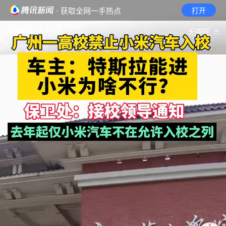
· 获取全网一手热点
打开
首页
视频
无障碍