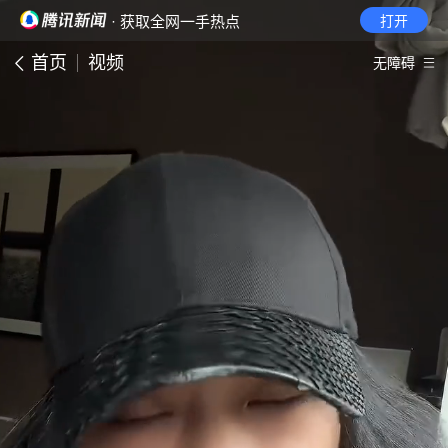
· 获取全网一手热点
打开
首页
视频
无障碍