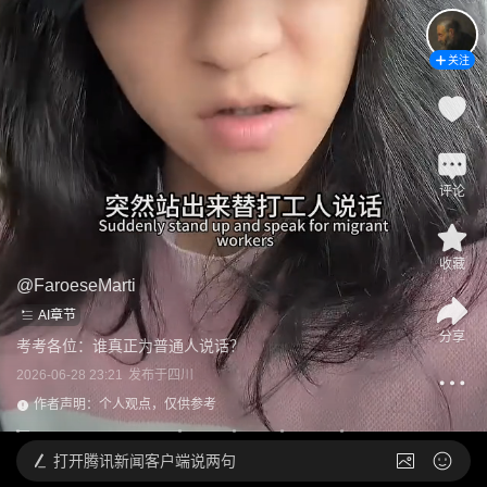
关注
评论
收藏
@
FaroeseMarti
AI章节
分享
考考各位：谁真正为普通人说话？
2026-06-28 23:21
发布于
四川
作者声明：个人观点，仅供参考
打开
腾讯新闻客户端说两句