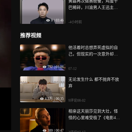
黄磊再次做赛螃蟹，鸡蛋干
巴稀碎，川渝男人王迅主动
打下手
9
|
03:46
-4小时前
推荐视频
他活着时总想弄死虚拟的自
己，但现实的一次意外却让
他永远落幕
752
|
03:06
07-12
无论发生什么 都不抛弃不放
弃
4.2万
|
00:35
9评论
08-02
相亲这天丽莎见到大壮，怪
怪的心里难受极了《电影4
3》
389
|
00:47