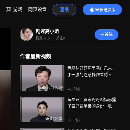
游戏
网页设置
登录
安装电脑版
内容更精彩
剧迷高小姐
关注
粉丝
6816
|
关注
0
作者最新视频
黄磊往蘑菇屋里塞自己人，
丁一滕的迷惑操作看得人尴
尬
287
|
03:50
-4小时前
黄磊开口管宋丹丹叫妈暴露
了自己瓦学弟的身份，收官
之战节目组非要鞭尸
9
|
04:32
-4小时前