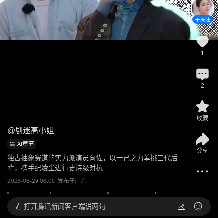
关注
1
2
收藏
@
剧迷高小姐
AI章节
分享
独占抽象赛道的实力派演员向佐，以一己之力单挑三代后
辈，携手纪凌尘进行史诗级对抗
2026-06-29 06:00
发布于
广东
打开
腾讯新闻客户端说两句