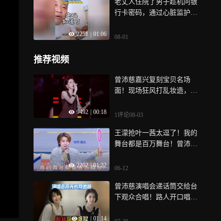
老丈人住院了男子趁机问银
行卡密码，通过心脏监护器
分辨真假
2251
|
01:06
08-01
推荐视频
曾沛慈嘉兴复刻宝贝名场
面！现场狂风打乱妆造，整
片红海氛围感拉满
9492
|
00:18
1评论
08-03
王濛抢叶一茜太逗了！我的
舞台都是百万舞台！曾沛
慈：还想吃你做的饭
2202
|
01:22
06-12
曾沛慈演唱会递话筒交给台
下观众合唱！路人开口唱功
扎实直接惊艳台上所有工作
932
|
01:14
人员！