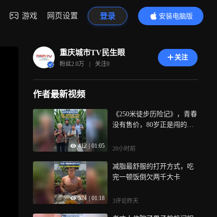
游戏
网页设置
登录
安装电脑版
内容更精彩
重庆城市TV民生眼
关注
粉丝
2.0万
|
关注
0
作者最新视频
《250米徒步历险记》，青春
没有售价，80岁正是闯的年
纪
412
|
01:05
20小时前
减脂最舒服的打开方式，吃
完一顿饭倒欠两千大卡
524
|
01:18
3评论
昨天