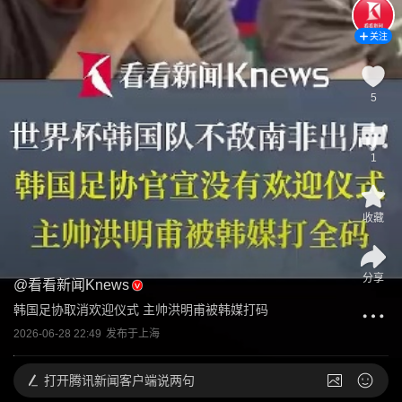
关注
5
1
收藏
分享
@
看看新闻Knews
韩国足协取消欢迎仪式 主帅洪明甫被韩媒打码
2026-06-28 22:49
发布于
上海
打开
腾讯新闻客户端说两句