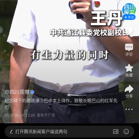
关注
评论
收藏
@
四川观察
分享
纪念碑下的思政课③巴中本土诗作，致敬长眠巴山的红军先
烈
2026-06-28 22:49
发布于
广东
打开
腾讯新闻客户端说两句