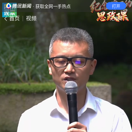
· 获取全网一手热点
打开
首页
视频
无障碍