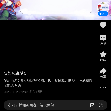
关注
评论
收藏
@
如风说梦幻
分享
梦幻西游：8大战队报名图汇总，紫禁城、曲阜、渔岛和珍
宝能否晋级
2026-06-28 22:43
发布于
浙江
打开
腾讯新闻客户端说两句