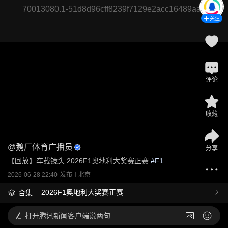
70013080.1-51d8d96cff8239f7129e2acc16489aa6
关注
评论
收藏
@
鹅厂体育广播员
分享
【回放】车载镜头 2026F1奥地利大奖赛正赛
 #
F1
2026-06-28 22:40
发布于
北京
2026F1奥地利大奖赛正赛
合集
打开
腾讯新闻客户端说两句