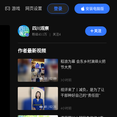
游戏
网页设置
登录
安装电脑版
内容更精彩
四川观察
关注
粉丝
43.1万
|
关注
4
作者最新视频
稻浪为幕 会东乡村演绎火把
节大秀
18
|
02:09
3小时前
视评来了丨减负，是为了让
干部种好自己的“责任田”
48
|
02:31
4小时前