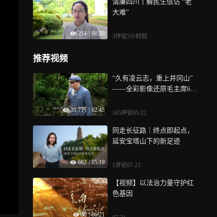
清廉四川丨解民生信访 “老
大难”
214
|
08:20
3评论
5小时前
推荐视频
“久有凌云志，重上井冈山”
——全彩影像还原毛主席65
年故地之行
31.7万
|
02:45
165评论
05-22
同走长征路｜终点即起点，
延安宝塔山下的新足迹
662
|
05:19
1评论
07-23
【视频】以法治力量守护红
色基因
30
|
06:21